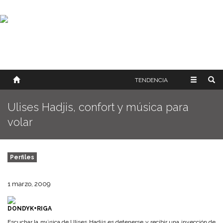
SOBRE NOSOTROS
HISTORIA
CONTACTO
TÉRMINOS Y CONDICIONES
PUBLICAR
TENDENCIA
Ulises Hadjis, confort y música para
volar
Perfiles
1 marzo, 2009
DONDYK+RIGA
Escuchar la música de Ulises Hadjis es detenerse y recibir una inyección de