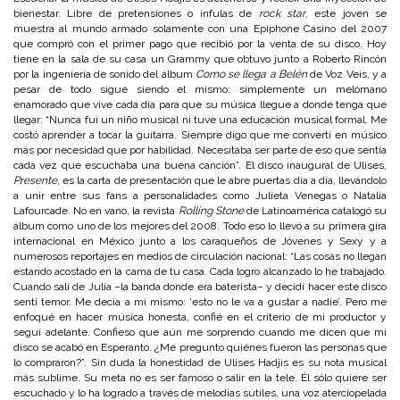
bienestar. Libre de pretensiones o ínfulas de
rock star
, este joven se
muestra al mundo armado solamente con una Epiphone Casino del 2007
que compró con el primer pago que recibió por la venta de su disco. Hoy
tiene en la sala de su casa un Grammy que obtuvo junto a Roberto Rincón
por la ingeniería de sonido del álbum
Como se llega a Belén
de Voz Veis, y a
pesar de todo sigue siendo el mismo: simplemente un melómano
enamorado que vive cada día para que su música llegue a donde tenga que
llegar: “Nunca fui un niño musical ni tuve una educación musical formal. Me
costó aprender a tocar la guitarra. Siempre digo que me convertí en músico
más por necesidad que por habilidad. Necesitaba ser parte de eso que sentía
cada vez que escuchaba una buena canción”. El disco inaugural de Ulises,
Presente
, es la carta de presentación que le abre puertas día a día, llevándolo
a unir entre sus fans a personalidades como Julieta Venegas o Natalia
Lafourcade. No en vano, la revista
Rolling Stone
de Latinoamérica catalogó su
álbum como uno de los mejores del 2008. Todo eso lo llevó a su primera gira
internacional en México junto a los caraqueños de Jóvenes y Sexy y a
numerosos reportajes en medios de circulación nacional: “Las cosas no llegan
estando acostado en la cama de tu casa. Cada logro alcanzado lo he trabajado.
Cuando salí de Julia –la banda donde era baterista– y decidí hacer este disco
sentí temor. Me decía a mí mismo: ‘esto no le va a gustar a nadie’. Pero me
enfoqué en hacer música honesta, confié en el criterio de mi productor y
seguí adelante. Confieso que aún me sorprendo cuando me dicen que mi
disco se acabó en Esperanto. ¿Me pregunto quiénes fueron las personas que
lo compraron?”. Sin duda la honestidad de Ulises Hadjis es su nota musical
más sublime. Su meta no es ser famoso o salir en la tele. Él sólo quiere ser
escuchado y lo ha logrado a través de melodías sutiles, una voz aterciopelada