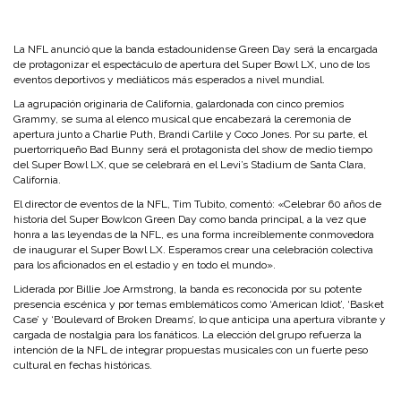
La NFL anunció que la banda estadounidense Green Day será la encargada
de protagonizar el espectáculo de apertura del Super Bowl LX, uno de los
eventos deportivos y mediáticos más esperados a nivel mundial.
La agrupación originaria de California, galardonada con cinco premios
Grammy, se suma al elenco musical que encabezará la ceremonia de
apertura junto a Charlie Puth, Brandi Carlile y Coco Jones. Por su parte, el
puertorriqueño Bad Bunny será el protagonista del show de medio tiempo
del Super Bowl LX, que se celebrará en el Levi’s Stadium de Santa Clara,
California.
El director de eventos de la NFL, Tim Tubito, comentó:
«Celebrar 60 años de
historia del Super Bowl
con Green Day como banda principal, a la vez que
honra a las leyendas de la NFL, es una forma increíblemente conmovedora
de inaugurar el Super Bowl LX. Esperamos crear una celebración colectiva
para los aficionados en el estadio y en todo el mundo».
Liderada por Billie Joe Armstrong, la banda es reconocida por su potente
presencia escénica y por temas emblemáticos como ‘American Idiot’, ‘Basket
Case’ y ‘Boulevard of Broken Dreams’, lo que anticipa una apertura vibrante y
cargada de nostalgia para los fanáticos. La elección del grupo refuerza la
intención de la NFL de integrar propuestas musicales con un fuerte peso
cultural en fechas históricas.