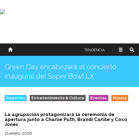
SOBRE NOSOTROS
HISTORIA
CONTACTO
TÉRMINOS Y CONDICIONES
PUBLICAR
TENDENCIA
Green Day encabezará el concierto
inaugural del Super Bowl LX
Deportes
Entretenimiento & Cultura
Eventos
Música
La agrupación protagonizará la ceremonia de
apertura junto a Charlie Puth, Brandi Carlile y Coco
Jones
21 enero, 2026