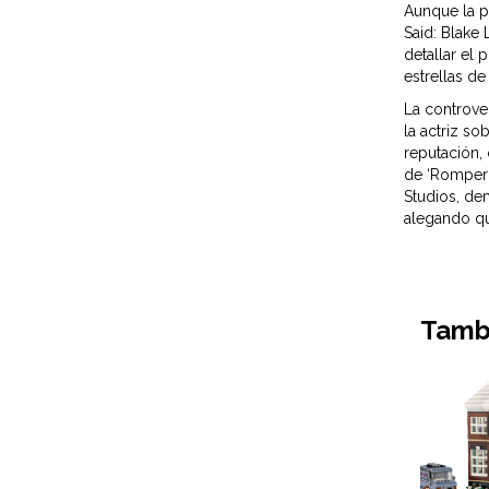
Aunque la p
Said: Blake 
detallar el 
estrellas d
La controver
la actriz s
reputación,
de ‘Romper e
Studios, de
alegando que
Tambi