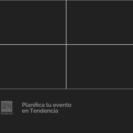
zo, 2020
16 septiembre, 2018
ar Show a beneficio de
Lanzmiento Legacy Aru
eria Perozo
Luxury Condominiums
14 agosto, 2018
Julio Urribarrí celebra 3e
o, 2019
versatorio CLÍNICA
aniversario como agent
DENCIA BODY
prensa
20 julio, 2018
Lanzamiento de colecci
Resort 2019 de No Pise L
iembre, 2018
mi es Tendencia
Grama