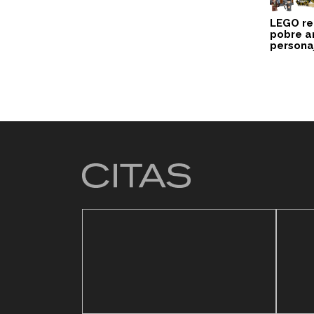
LEGO re
pobre an
persona