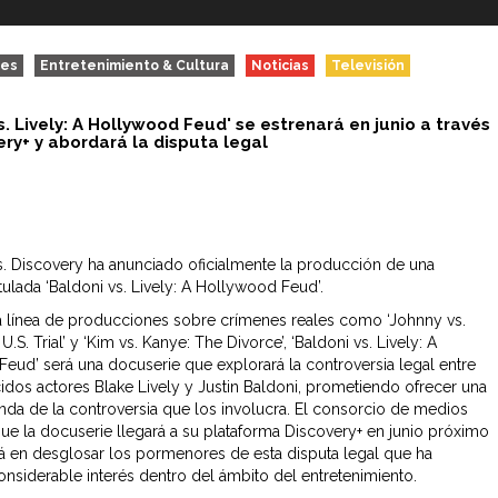
des
Entretenimiento & Cultura
Noticias
Televisión
s. Lively: A Hollywood Feud' se estrenará en junio a través
ery+ y abordará la disputa legal
. Discovery ha anunciado oficialmente la producción de una
tulada ‘Baldoni vs. Lively: A Hollywood Feud’.
a línea de producciones sobre crímenes reales como ‘Johnny vs.
.S. Trial’ y ‘Kim vs. Kanye: The Divorce’, ‘Baldoni vs. Lively: A
eud’ será una docuserie que explorará la controversia legal entre
idos actores Blake Lively y Justin Baldoni, prometiendo ofrecer una
nda de la controversia que los involucra.
El consorcio de medios
e la docuserie llegará a su plataforma Discovery+ en junio próximo
rá en desglosar los pormenores de esta disputa legal que ha
nsiderable interés dentro del ámbito del entretenimiento.