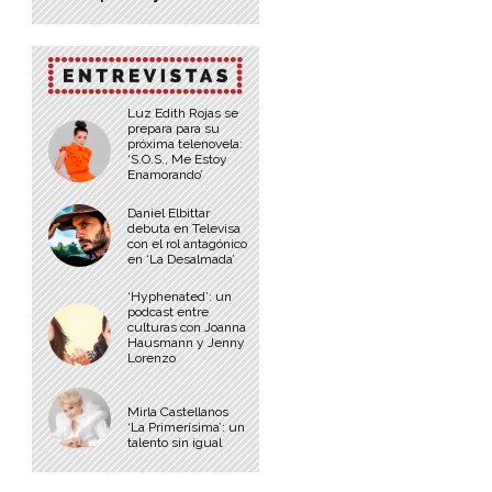
Luz Edith Rojas se
prepara para su
próxima telenovela:
‘S.O.S., Me Estoy
Enamorando’
Daniel Elbittar
debuta en Televisa
con el rol antagónico
en ‘La Desalmada’
‘Hyphenated’: un
podcast entre
culturas con Joanna
Hausmann y Jenny
Lorenzo
Mirla Castellanos
‘La Primerísima’: un
talento sin igual