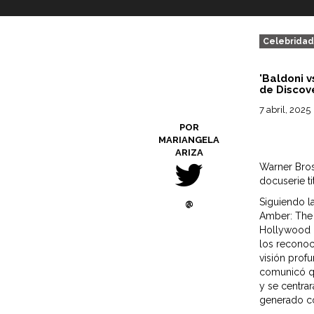
Celebrida
'Baldoni v
de Discov
7 abril, 2025
POR
MARIANGELA
ARIZA
Warner Bros
docuserie ti
Siguiendo l
@
Amber: The U
Hollywood F
los reconoc
visión profu
comunicó qu
y se centra
generado co