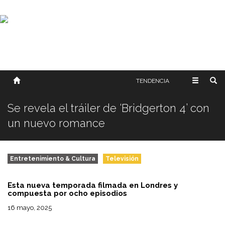
SOBRE NOSOTROS
HISTORIA
CONTACTO
TÉRMINOS Y CONDICIONES
PUBLICAR
TENDENCIA
Se revela el tráiler de ‘Bridgerton 4’ con
un nuevo romance
Entretenimiento & Cultura
Televisión
Esta nueva temporada filmada en Londres y
compuesta por ocho episodios
16 mayo, 2025