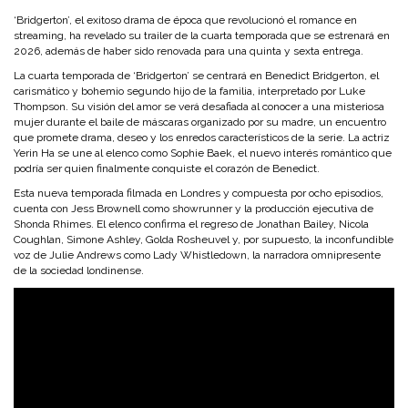
‘Bridgerton’, el exitoso drama de época que revolucionó el romance en
streaming, ha revelado su trailer de la cuarta temporada que se estrenará en
2026, además de haber sido renovada para una quinta y sexta entrega.
La cuarta temporada de ‘Bridgerton’ se centrará en Benedict Bridgerton, el
carismático y bohemio segundo hijo de la familia, interpretado por Luke
Thompson. Su visión del amor se verá desafiada al conocer a una misteriosa
mujer durante el baile de máscaras organizado por su madre, un encuentro
que promete drama, deseo y los enredos característicos de la serie. La actriz
Yerin Ha se une al elenco como Sophie Baek, el nuevo interés romántico que
podría ser quien finalmente conquiste el corazón de Benedict.
Esta nueva temporada filmada en Londres y compuesta por ocho episodios,
cuenta con Jess Brownell como showrunner y la producción ejecutiva de
Shonda Rhimes. El elenco confirma el regreso de Jonathan Bailey, Nicola
Coughlan, Simone Ashley, Golda Rosheuvel y, por supuesto, la inconfundible
voz de Julie Andrews como Lady Whistledown, la narradora omnipresente
de la sociedad londinense.