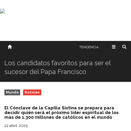
SOBRE NOSOTROS
HISTORIA
CONTACTO
TÉRMINOS Y CONDICIONES
PUBLICAR
TENDENCIA
Los candidatos favoritos para ser el
sucesor del Papa Francisco
Mundo
Noticias
El Cónclave de la Capilla Sixtina se prepara para
decidir quién será el próximo líder espiritual de los
más de 1.300 millones de católicos en el mundo
22 abril, 2025