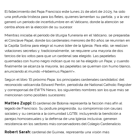
El fallecimiento del Papa Francisco este lunes 21 de abril de 2025, ha sido
una profunda tristeza para los fieles, quienes lamentan su partida, y a la vez
generó un periodo de incertidumbre en el Vaticano, donde la atención se
centra ahora en la elección de su sucesor.
Mientras iniciaba el periodo de liturgia funeraria en el Vaticano, se preparaba
el Cónclave Papal, donde los cardenales menores de 80 años se reunirían en
la Capilla Sixtina para elegir al nuevo líder de la Iglesia. Para ello
, se realizan
votaciones secretas y, t
radicionalmente, se requiere una
mayoría de dos
tercios
de los votos para que un cardenal sea elegido.
Las papeletas
quemadas con
humo negro
indican que no se ha elegido un Papa; y cuando
finalmente se alcanza la mayoría, las papeletas se queman con
humo blanco
,
anunciando al mundo «
Habemus Papam!
».
Según el libro ‘El próximo Papa: los principales cardenales candidatos’ del
reconocido vaticanista Edward Pentin, periodista de National Catholic Register
y corresponsal de EWTN News, los siguientes nombres son los que más se
mencionan como posibles sucesores:
Matteo Zuppi:
El cardenal de Bolonia representa la facción más afín al
legado de Francisco. Su postura progresista, su compromiso con causas
sociales y su cercanía a la comunidad LGTBI, incluyendo la bendición a
parejas homosexuales y la defensa de una Iglesia inclusiva, generan
resistencia en los sectores más conservadores del Colegio Cardenalicio.
Robert Sarah:
cardenal de Guinea, representa una visión más