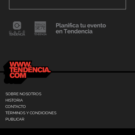
Fest «Mollejúo» 2023
C
24 mayo, 2021
Dr. Ramón Marín inaugura consultorio en la
9
Clínica La Sagrada Familia
M
SOBRE NOSOTROS
HISTORIA
CONTACTO
TÉRMINOS Y CONDICIONES
PUBLICAR