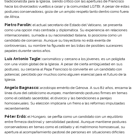
tradicionalista para la Iglesia, siendo crítico con las aperturas de Francisco
hacia los divorciados vueltos a casar y la comunidad LGTBI. A pesar de estas
posturas conservadoras, goza de un amplio respeto tanto dentro como fuera
de África.
Pietro Parolin:
el actual secretario de Estado del Vaticano, se presenta
como una opción más centrada y diplomática. Su experiencia en relaciones
internacionales, sumada a su nacionalidad italiana, lo posiciona como un
candidato de consenso. Aunque su trayectoria no está exenta de
controversias, su nombre ha figurado en las listas de posibles sucesores
papales durante varios años.
Luis Antonio Tagle:
carismático y cercano a los jóvenes, es un políglota
con una visión global de la Iglesia. A pesar de cierta ambigüedad en sus
posturas, su cercanía al Papa Francisco lo convierte en un candidato con
potencial, percibido por muchos como alguien esencial para el futuro de la
Iglesia.
Angelo Bagnasco:
arzobispo emérito de Génova. A sus 82 años, encarna la
línea dura del catolicismo europeo, manteniendo posturas firmes en temas
como el celibato sacerdotal, el divorcio y las bendiciones a parejas
homosexuales. Su elección implicaría un freno a las reformas impulsadas
recientemente.
Péter Erdő:
el Húngaro, se perfila como un candidato con un equilibrio
entre firmeza doctrinal y sensibilidad pastoral. Aunque mantiene posturas
conservadoras en temas como el celibato y el matrimonio homosexual, su
apertura al acompañamiento pastoral de personas en situaciones difíciles