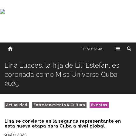
SOBRE NOSOTROS
HISTORIA
CONTACTO
TÉRMINOS Y CONDICIONES
PUBLICAR
TENDENCIA
Lina Luaces, la hija de Lili Estefan, es
coronada como Miss Universe Cuba
2025
Actualidad
Entretenimiento & Cultura
Eventos
Lina se convierte en la segunda representante en
esta nueva etapa para Cuba a nivel global
9 julio, 2025