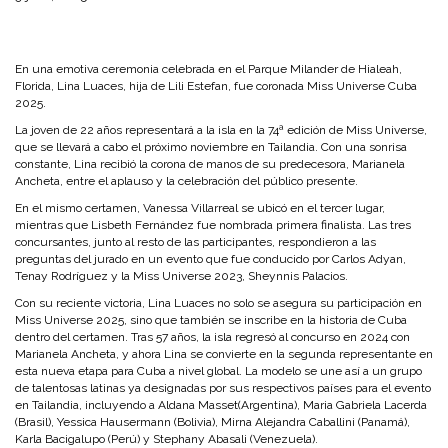
En una emotiva ceremonia celebrada en el Parque Milander de Hialeah,
Florida,
Lina Luaces
, hija de Lili Estefan, fue coronada
Miss Universe Cuba
2025
.
La joven de 22 años representará a la isla en la 74ª edición de Miss Universe,
que se llevará a cabo el próximo noviembre en Tailandia. Con una sonrisa
constante, Lina recibió la corona de manos de su predecesora,
Marianela
Ancheta
, entre el aplauso y la celebración del público presente.
En el mismo certamen,
Vanessa Villarreal
se ubicó en el tercer lugar,
mientras que
Lisbeth Fernández
fue nombrada primera finalista. Las tres
concursantes, junto al resto de las participantes, respondieron a las
preguntas del jurado en un evento que fue conducido por
Carlos Adyan
,
Tenay Rodríguez
y la Miss Universe 2023,
Sheynnis Palacios
.
Con su reciente victoria,
Lina Luaces
no solo se asegura su participación en
Miss Universe 2025
, sino que también se inscribe en la historia de Cuba
dentro del certamen. Tras 57 años, la isla regresó al concurso en 2024 con
Marianela Ancheta, y ahora Lina se convierte en la segunda representante en
esta nueva etapa para Cuba a nivel global. La modelo se une así a un grupo
de talentosas latinas ya designadas por sus respectivos países para el evento
en Tailandia, incluyendo a
Aldana Masset
(Argentina),
Maria Gabriela Lacerda
(Brasil),
Yessica Hausermann
(Bolivia),
Mirna Alejandra Caballini
(Panamá),
Karla Bacigalupo
(Perú) y
Stephany Abasali
(Venezuela).