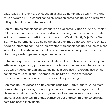
Lady Gaga y Bruno Mars encabezan la lista de nominados a los MTV Video
Music Awards 2025, consolidando su posición como dos de los artistas más
influyentes de la industria musical.
Con múltiples menciones en categorías clave como ‘Video del Año’ y ‘Mejor
Colaboración’, ambos artistas se perfilan como los grandes favoritos en esta
edición, quienes competirán con figuras como Taylor Swift, Doja Cat y Bad
Bunny.
La ceremonia, que se celebrará el próximo 10 de septiembre en Los
Ángeles, promete ser uno de los eventos más esperados del año, no solo por
la calidad de los artistas nominados, sino también por las presentaciones en
vivo que ya están generando gran expectativa.
Entre las sorpresas de esta edición destacan las múltiples menciones para
artistas emergentes y propuestas audiovisuales innovadoras, demostrando
que los VMAs continúan apostando por la diversidad y la creatividad en el
panorama musical global. Además, se incluirán nuevas categorías
relacionadas con contenido en redes sociales y tecnología.
Con más de una década de trayectoria cada uno, Lady Gaga y Bruno Mars
demuestran que su vigencia y capacidad de reinvención siguen siendo
claves en su éxito. Los fanáticos ya se movilizan en redes sociales para
apoyar a sus favoritos, mientras el mundo del entretenimiento se prepara
para una noche inolvidable.