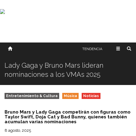
SOBRE NOSOTROS
HISTORIA
CONTACTO
TÉRMINOS Y CONDICIONES
PUBLICAR
TENDENCIA
Lady Gaga y Bruno Mars lideran
nominaciones a los VMAs 2025
Entretenimiento & Cultura
Música
Noticias
Bruno Mars y Lady Gaga competirán con figuras como
Taylor Swift, Doja Cat y Bad Bunny, quienes también
acumulan varias nominaciones
8 agosto, 2025