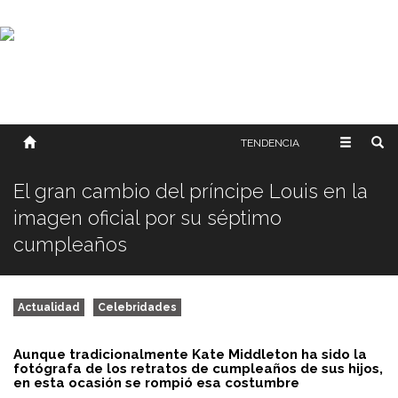
SOBRE NOSOTROS
HISTORIA
CONTACTO
TÉRMINOS Y CONDICIONES
PUBLICAR
TENDENCIA
El gran cambio del príncipe Louis en la
imagen oficial por su séptimo
cumpleaños
Actualidad
Celebridades
Aunque tradicionalmente Kate Middleton ha sido la
fotógrafa de los retratos de cumpleaños de sus hijos,
en esta ocasión se rompió esa costumbre