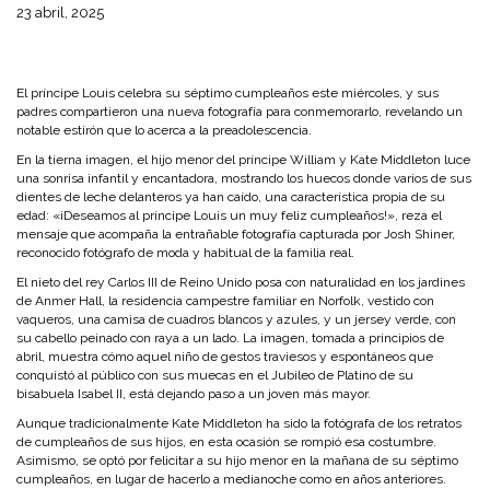
23 abril, 2025
El príncipe Louis celebra su séptimo cumpleaños este miércoles, y sus
padres compartieron una nueva fotografía para conmemorarlo, revelando un
notable estirón que lo acerca a la preadolescencia.
En la tierna imagen, el hijo menor del príncipe William y Kate Middleton luce
una sonrisa infantil y encantadora, mostrando los huecos donde varios de sus
dientes de leche delanteros ya han caído, una característica propia de su
edad: «¡Deseamos al príncipe Louis un muy feliz cumpleaños!», reza el
mensaje que acompaña la entrañable fotografía capturada por Josh Shiner,
reconocido fotógrafo de moda y habitual de la familia real.
El nieto del rey Carlos III de Reino Unido posa con naturalidad en los jardines
de Anmer Hall, la residencia campestre familiar en Norfolk, vestido con
vaqueros, una camisa de cuadros blancos y azules, y un jersey verde, con
su cabello peinado con raya a un lado. La imagen, tomada a principios de
abril, muestra cómo aquel niño de gestos traviesos y espontáneos que
conquistó al público con sus muecas en el Jubileo de Platino de su
bisabuela Isabel II, está dejando paso a un joven más mayor.
Aunque tradicionalmente Kate Middleton ha sido la fotógrafa de los retratos
de cumpleaños de sus hijos, en esta ocasión se rompió esa costumbre.
Asimismo, se optó por felicitar a su hijo menor en la mañana de su séptimo
cumpleaños, en lugar de hacerlo a medianoche como en años anteriores.