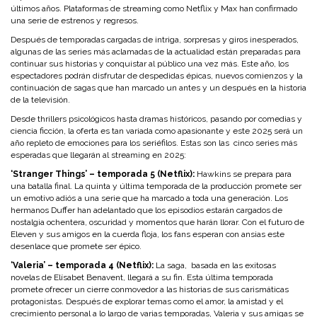
últimos años. Plataformas de streaming como Netflix y Max han confirmado
una serie de estrenos y regresos.
Después de temporadas cargadas de intriga, sorpresas y giros inesperados,
algunas de las series más aclamadas de la actualidad están preparadas para
continuar sus historias y conquistar al público una vez más. Este año, los
espectadores podrán disfrutar de despedidas épicas, nuevos comienzos y la
continuación de sagas que han marcado un antes y un después en la historia
de la televisión.
Desde thrillers psicológicos hasta dramas históricos, pasando por comedias y
ciencia ficción, la oferta es tan variada como apasionante y este
2025 será un
año repleto de emociones para los seriéfilos.
Estas son las
cinco
series más
esperadas que llegarán al streaming en 2025:
‘Stranger Things’ – temporada 5 (Netflix):
Hawkins se prepara para
una batalla final. La quinta y última temporada de la producción promete ser
un emotivo adiós a una serie que ha marcado a toda una generación. Los
hermanos Duffer han adelantado que los episodios estarán cargados de
nostalgia ochentera, oscuridad y momentos que harán llorar. Con el futuro de
Eleven y sus amigos en la cuerda floja, los fans esperan con ansias este
desenlace que promete ser épico.
‘Valeria’ – temporada 4 (Netflix):
La saga,
basada en las exitosas
novelas de Elísabet Benavent, llegará a su fin. Esta última temporada
promete ofrecer un cierre conmovedor a las historias de sus carismáticas
protagonistas. Después de explorar temas como el amor, la amistad y el
crecimiento personal a lo largo de varias temporadas, Valeria y sus amigas se