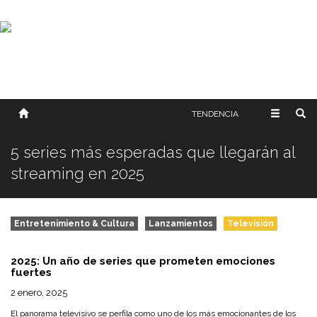
SOBRE NOSOTROS
HISTORIA
CONTACTO
TÉRMINOS Y CONDICIONES
PUBLICAR
TENDENCIA
5 series más esperadas que llegarán al
streaming en 2025
Entretenimiento & Cultura
Lanzamientos
Televisión
2025: Un año de series que prometen emociones
fuertes
2 enero, 2025
El panorama televisivo se perfila como uno de los más emocionantes de los