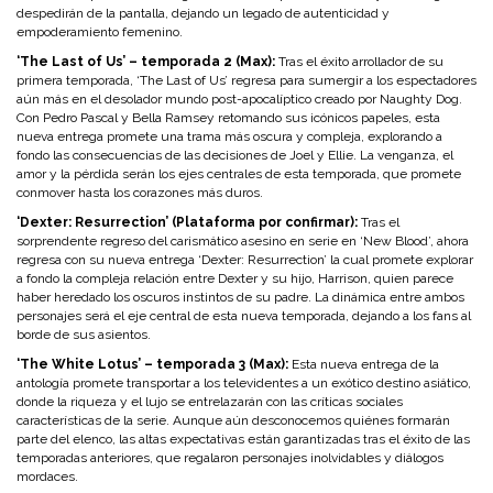
despedirán de la pantalla, dejando un legado de autenticidad y
empoderamiento femenino.
‘The Last of Us’ – temporada 2 (Max):
Tras el éxito arrollador de su
primera temporada, ‘The Last of Us’ regresa para sumergir a los espectadores
aún más en el desolador mundo post-apocalíptico creado por Naughty Dog.
Con Pedro Pascal y Bella Ramsey retomando sus icónicos papeles, esta
nueva entrega promete una trama más oscura y compleja, explorando a
fondo las consecuencias de las decisiones de Joel y Ellie. La venganza, el
amor y la pérdida serán los ejes centrales de esta temporada, que promete
conmover hasta los corazones más duros.
‘Dexter: Resurrection’ (Plataforma por confirmar):
Tras el
sorprendente regreso del carismático asesino en serie en ‘New Blood’, ahora
regresa con su nueva entrega ‘Dexter: Resurrection’ la cual promete explorar
a fondo la compleja relación entre Dexter y su hijo, Harrison, quien parece
haber heredado los oscuros instintos de su padre. La dinámica entre ambos
personajes será el eje central de esta nueva temporada, dejando a los fans al
borde de sus asientos.
‘The White Lotus’ – temporada 3 (Max):
Esta nueva entrega de la
antología promete transportar a los televidentes a un exótico destino asiático,
donde la riqueza y el lujo se entrelazarán con las críticas sociales
características de la serie. Aunque aún desconocemos quiénes formarán
parte del elenco, las altas expectativas están garantizadas tras el éxito de las
temporadas anteriores, que regalaron personajes inolvidables y diálogos
mordaces.