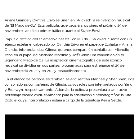
Ariana Grande y Cynthia Erivo se unen en ‘Wicked’, la reinvención musical
de ‘El Mago de Oz’. Esta película, que llegará a los cines el próximo 29 de
noviembre, lanzó su primer tráiler durante el Super Bowl.
Bajo la dirección del aclamado cineasta Jon M. Chu, ‘Wicked’ cuenta con un
elenco estelar encabezado por Cynthia Erivo en el papel de Elphaba y Ariana
Grande, interpretando a Glinda, quienes compartirán pantalla con Michelle
Yeoh en el papel de Madame Morrible y Jeff Goldblum convertido en el
legendario Mago de Oz. La adaptación cinematográfica de este icónico
musical se dividirá en dos partes, programadas para estrenarse el 29 de
noviembre de 2024 y en 2025, respectivamente.
En el elenco de personajes también se encuentran Pfannee y ShenShen, dos
conspiradoras compañeras de Glinda, cuyos roles son interpretados por Yang
y Bronwyn, respectivamente. Además, la película presentará a un nuevo
personaje creado exclusivamente para la adaptación cinematográfica: la Srta.
Coddle, cuya interpretación estará a cargo de la talentosa Keala Settle.