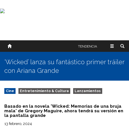
SOBRE NOSOTROS
HISTORIA
CONTACTO
TÉRMINOS Y CONDICIONES
PUBLICAR
TENDENCIA
‘Wicked’ lanza su fantástico primer tráiler
con Ariana Grande
Cine
Entretenimiento & Cultura
Lanzamientos
Basado en la novela 'Wicked: Memorias de una bruja
mala' de Gregory Maguire, ahora tendrá su versión en
la pantalla grande
13 febrero, 2024