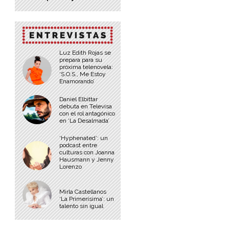
Luz Edith Rojas se
prepara para su
próxima telenovela:
‘S.O.S., Me Estoy
Enamorando’
Daniel Elbittar
debuta en Televisa
con el rol antagónico
en ‘La Desalmada’
‘Hyphenated’: un
podcast entre
culturas con Joanna
Hausmann y Jenny
Lorenzo
Mirla Castellanos
‘La Primerísima’: un
talento sin igual