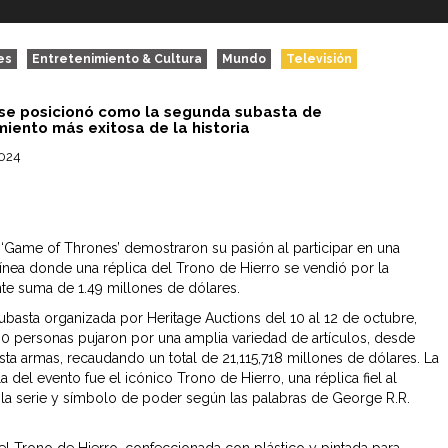
es
Entretenimiento & Cultura
Mundo
Televisión
 se posicionó como la segunda subasta de
miento más exitosa de la historia
2024
 ‘Game of Thrones’ demostraron su pasión al participar en una
línea donde una réplica del Trono de Hierro se vendió por la
te suma de 1.49 millones de dólares.
subasta organizada por Heritage Auctions del 10 al 12 de octubre,
0 personas pujaron por una amplia variedad de artículos, desde
sta armas, recaudando un total de 21,115,718 millones de dólares. La
la del evento fue el icónico Trono de Hierro, una réplica fiel al
n la serie y símbolo de poder según las palabras de George R.R.