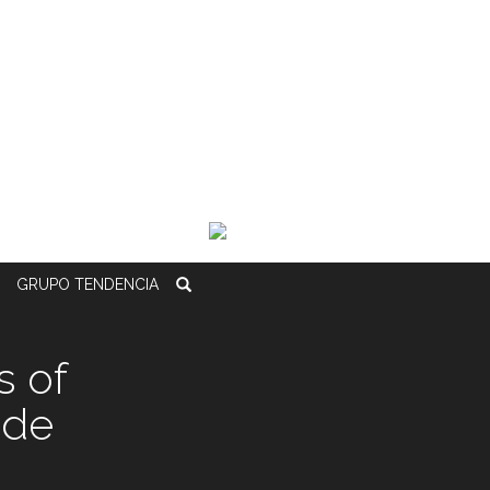
GRUPO
TENDENCIA
s of
 de