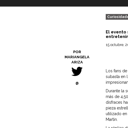
Curiosidad
El evento
entreteni
15 octubre, 
POR
MARIANGELA
ARIZA
Los fans de
subasta en 
impresionan
@
Durante la 
más de 4,50
disfraces ha
pieza estrel
utilizado e
Martin.