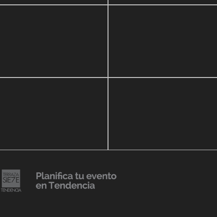
zo, 2020
16 septiembre, 2018
ar Show a beneficio de
Lanzmiento Legacy Aru
eria Perozo
Luxury Condominiums
14 agosto, 2018
Julio Urribarrí celebra 3e
o, 2019
versatorio CLÍNICA
aniversario como agent
DENCIA BODY
prensa
20 julio, 2018
Lanzamiento de colecci
Resort 2019 de No Pise L
iembre, 2018
mi es Tendencia
Grama