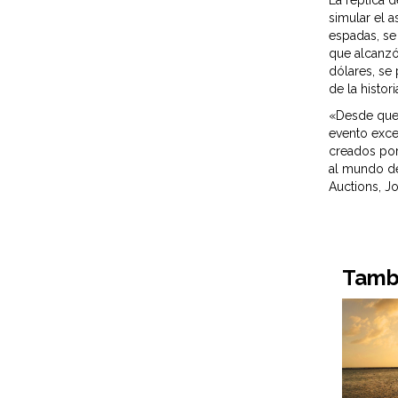
La réplica 
simular el 
espadas, se
que alcanzó
dólares, se
de la histo
«Desde que 
evento exce
creados por
al mundo de
Auctions, J
Tambi