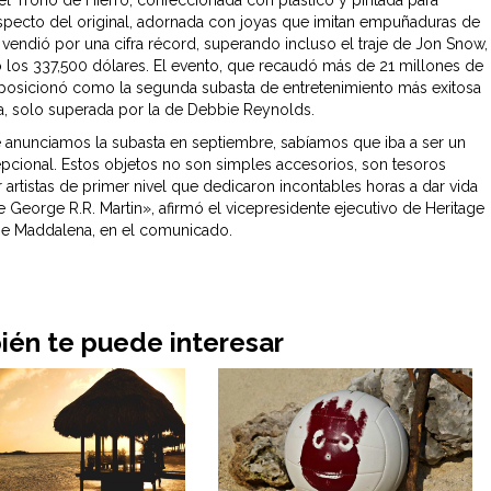
del Trono de Hierro, confeccionada con plástico y pintada para
aspecto del original, adornada con joyas que imitan empuñaduras de
 vendió por una cifra récord, superando incluso el traje de Jon Snow,
 los 337,500 dólares. El evento, que recaudó más de 21 millones de
 posicionó como la segunda subasta de entretenimiento más exitosa
ria, solo superada por la de Debbie Reynolds.
anunciamos la subasta en septiembre, sabíamos que iba a ser un
pcional. Estos objetos no son simples accesorios, son tesoros
 artistas de primer nivel que dedicaron incontables horas a dar vida
 George R.R. Martin», afirmó el vicepresidente ejecutivo de Heritage
oe Maddalena, en el comunicado.
én te puede interesar