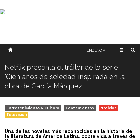
SOBRE NOSOTROS
HISTORIA
CONTACTO
TÉRMINOS Y CONDICIONES
PUBLICAR
TENDENCIA
Netflix presenta el tráiler de la serie
‘Cien años de soledad’ inspirada en la
obra de García Márquez
Entretenimiento & Cultura
Lanzamientos
Noticias
Televisión
Una de las novelas más reconocidas en la historia de
la literatura de América Latina, cobra vida a través de