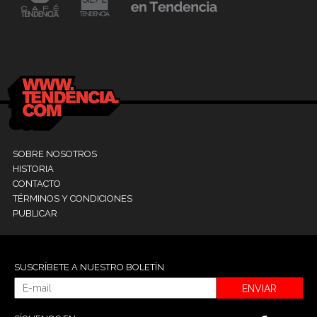
24 mayo, 2021
Dr. Ramón Marín inaugura consultorio en la
9
Clínica La Sagrada Familia
M
SOBRE NOSOTROS
HISTORIA
CONTACTO
TÉRMINOS Y CONDICIONES
PUBLICAR
SUSCRÍBETE A NUESTRO BOLETÍN
ENVIAR