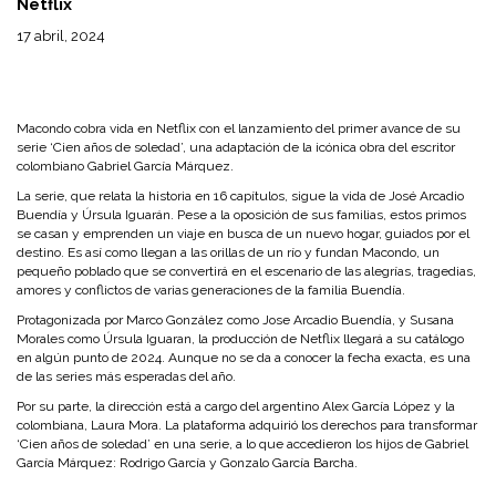
Netflix
17 abril, 2024
Macondo cobra vida en Netflix con el lanzamiento del primer avance de su
serie ‘Cien años de soledad’, una adaptación de la icónica obra del escritor
colombiano Gabriel García Márquez.
La serie, que relata la historia en 16 capítulos, sigue la vida de José Arcadio
Buendía y Úrsula Iguarán. Pese a la oposición de sus familias, estos primos
se casan y emprenden un viaje en busca de un nuevo hogar, guiados por el
destino. Es así como llegan a las orillas de un río y fundan Macondo, un
pequeño poblado que se convertirá en el escenario de las alegrías, tragedias,
amores y conflictos de varias generaciones de la familia Buendía.
Protagonizada por Marco González como Jose Arcadio Buendía, y Susana
Morales como Úrsula Iguaran, la producción de Netflix llegará a su catálogo
en algún punto de 2024. Aunque no se da a conocer la fecha exacta, es una
de las series más esperadas del año.
Por su parte, la dirección está a cargo del argentino Alex García López y la
colombiana, Laura Mora. La plataforma adquirió los derechos para transformar
‘Cien años de soledad’ en una serie, a lo que accedieron los hijos de Gabriel
García Márquez: Rodrigo García y Gonzalo García Barcha.