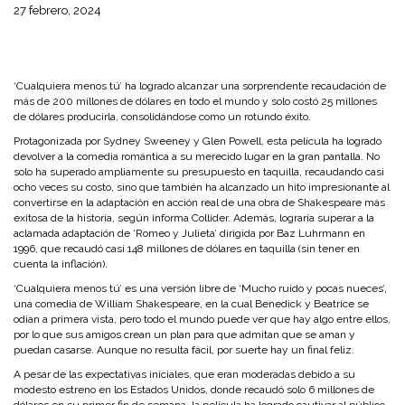
27 febrero, 2024
‘Cualquiera menos tú’ ha logrado alcanzar una sorprendente recaudación de
más de 200 millones de dólares en todo el mundo y solo costó 25 millones
de dólares producirla, consolidándose como un rotundo éxito.
Protagonizada por Sydney Sweeney y Glen Powell, esta película ha logrado
devolver a la comedia romántica a su merecido lugar en la gran pantalla. No
solo ha superado ampliamente su presupuesto en taquilla, recaudando casi
ocho veces su costo, sino que también ha alcanzado un hito impresionante al
convertirse en la adaptación en acción real de una obra de Shakespeare más
exitosa de la historia, según informa Collider. Además, lograría superar a la
aclamada adaptación de ‘Romeo y Julieta’ dirigida por Baz Luhrmann en
1996, que recaudó casi 148 millones de dólares en taquilla (sin tener en
cuenta la inflación).
‘Cualquiera menos tú’ es una versión libre de ‘Mucho ruido y pocas nueces’,
una comedia de William Shakespeare, en la cual Benedick y Beatrice se
odian a primera vista, pero todo el mundo puede ver que hay algo entre ellos,
por lo que sus amigos crean un plan para que admitan que se aman y
puedan casarse. Aunque no resulta fácil, por suerte hay un final feliz.
A pesar de las expectativas iniciales, que eran moderadas debido a su
modesto estreno en los Estados Unidos, donde recaudó solo 6 millones de