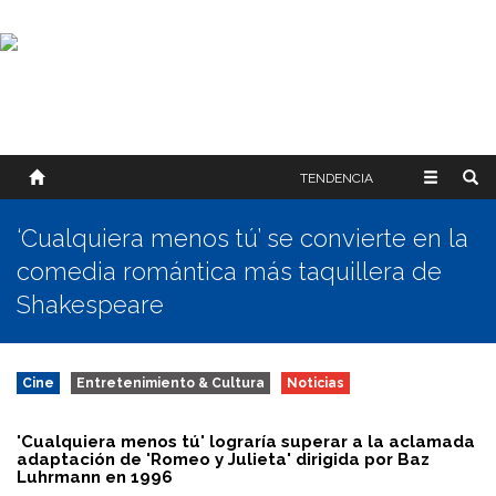
SOBRE NOSOTROS
HISTORIA
CONTACTO
TÉRMINOS Y CONDICIONES
PUBLICAR
TENDENCIA
‘Cualquiera menos tú’ se convierte en la
comedia romántica más taquillera de
Shakespeare
Cine
Entretenimiento & Cultura
Noticias
'Cualquiera menos tú' lograría superar a la aclamada
adaptación de 'Romeo y Julieta' dirigida por Baz
Luhrmann en 1996