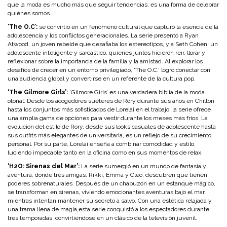
que la moda es mucho más que seguir tendencias; es una forma de celebrar
quiénes somos.
‘The O.C’:
se convirtió en un fenómeno cultural que capturó la esencia de la
adolescencia y los conflictos generacionales. La serie presentó a Ryan
Atwood, un joven rebelde que desafiaba los estereotipos, y a Seth Cohen, un
adolescente inteligente y sarcástico, quienes juntos hicieron reír, llorar y
reflexionar sobre la importancia de la familia y la amistad. Al explorar los
desafíos de crecer en un entorno privilegiado, ‘
The O.C.
’ logró conectar con
una audiencia global y convertirse en un referente de la cultura pop.
‘The Gilmore Girls’:
‘Gilmore Girls’ es una verdadera biblia de la moda
otoñal. Desde los acogedores suéteres de Rory durante sus años en Chilton
hasta los conjuntos más sofisticados de Lorelai en el trabajo, la serie ofrece
una amplia gama de opciones para vestir durante los meses más fríos. La
evolución del estilo de Rory, desde sus looks casuales de adolescente hasta
sus outfits más elegantes de universitaria, es un reflejo de su crecimiento
personal. Por su parte, Lorelai enseña a combinar comodidad y estilo,
luciendo impecable tanto en la oficina como en sus momentos de relax.
‘H2O: Sirenas del Mar’:
La serie sumergió en un mundo de fantasía y
aventura, donde tres amigas, Rikki, Emma y Cleo, descubren que tienen
poderes sobrenaturales. Después de un chapuzón en un estanque mágico,
se transforman en sirenas, viviendo emocionantes aventuras bajo el mar
mientras intentan mantener su secreto a salvo. Con una estética relajada y
una trama llena de magia,esta serie conquistó a los espectadores durante
tres temporadas, convirtiéndose en un clásico de la televisión juvenil.