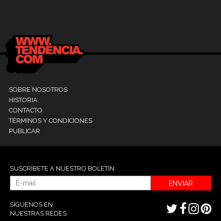
Dr. Ramón Marín inaugura consultorio en la
9
Clínica La Sagrada Familia
M
SOBRE NOSOTROS
HISTORIA
CONTACTO
TÉRMINOS Y CONDICIONES
PUBLICAR
SUSCRÍBETE A NUESTRO BOLETÍN
ENVIAR
SÍGUENOS EN
NUESTRAS REDES