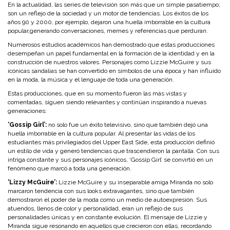
En la actualidad, las series de televisión son más que un simple pasatiempo;
son un reflejo de la sociedad y un motor de tendencias. Los éxitos de los
años 90 y 2000, por ejemplo, dejaron una huella imborrable en la cultura
popular,generando conversaciones, memes y referencias que perduran.
Numerosos estudios académicos han demostrado que estas producciones
desempeñan un papel fundamental en la formación de la identidad y en la
construcción de nuestros valores.
Personajes como Lizzie McGuire y sus
icónicas sandalias se han convertido en símbolos de una época y han influido
en la moda, la música y el lenguaje de toda una generación.
Estas producciones, que en su momento fueron las más vistas y
comentadas, siguen siendo relevantes y continúan inspirando a nuevas
generaciones:
‘Gossip Girl’:
no solo fue un éxito televisivo, sino que también dejó una
huella imborrable en la cultura popular. Al presentar las vidas de los
estudiantes más privilegiados del Upper East Side, esta producción definió
un estilo de vida y generó tendencias que trascendieron la pantalla. Con sus
intriga constante y sus personajes icónicos, ‘Gossip Girl’ se convirtió en un
fenómeno que marcó a toda una generación.
‘Lizzy McGuire’:
Lizzie McGuire y su inseparable amiga Miranda no solo
marcaron tendencia con sus looks extravagantes, sino que también
demostraron el poder de la moda como un medio de autoexpresión. Sus
atuendos, llenos de color y personalidad, eran un reflejo de sus
personalidades únicas y en constante evolución. El mensaje de Lizzie y
Miranda sigue resonando en aquellos que crecieron con ellas, recordando