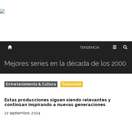
SOBRE NOSOTROS
HISTORIA
CONTACTO
TÉRMINOS Y CONDICIONES
PUBLICAR
TENDENCIA
Mejores series en la década de los 2000
Entretenimiento & Cultura
Televisión
Estas producciones siguen siendo relevantes y
continúan inspirando a nuevas generaciones
22 septiembre, 2024