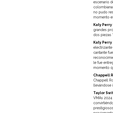
escenario d
colombiana 
no pudo resi
momento esp
Katy Perry
grandes pro
dos piezas 
Katy Perry
electrizant
cantante fu
reconocimien
le fue entr
momento qu
Chappell R
Chappell Ro
llevándose 
Taylor Swif
VMAs 2024 a
convirtiéndo
prestigioso