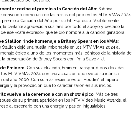
 establecido por Beyoncé.
rpenter recibe el premio a la Canción del Año:
Sabrina
e consolidó como una de las reinas del pop en los MTV VMAs 2024
el premio a Canción del Año por su hit ‘Espresso’. Visiblemente
 la cantante agradeció a sus fans por todo el apoyo y destacó la
 de ese «café expreso» que le dio nombre a la canción ganadora.
 Stallion rinde homenaje a Britney Spears en los VMAs:
Stallion dejó una huella imborrable en los MTV VMAs 2024 al
omenaje épico a uno de los momentos más icónicos de la historia de
 la presentación de Britney Spears con ‘I’m a Slave 4 U’.
o de Eminem:
Con su actuación, Eminem transportó dos décadas
rir los MTV VMAs 2024 con una actuación que evocó su icónica
n del año 2000. Con su más reciente éxito, ‘Houdini’, el rapero
nergía y la provocación que lo caracterizaron en sus inicios.
itz vuelve a la ceremonia con un show épico:
Más de tres
pués de su primera aparición en los MTV Video Music Awards, el
resó al escenario con una energía y pasión inigualables.