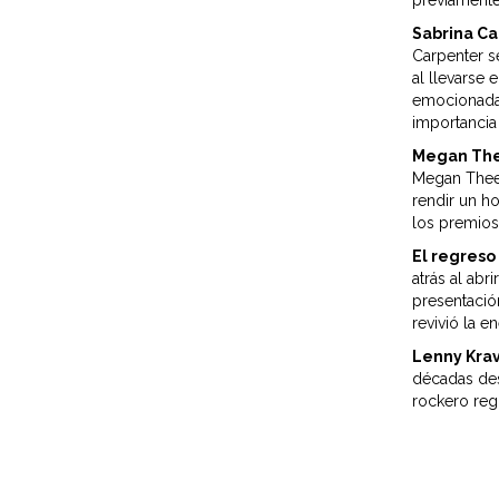
previamente
Sabrina Ca
Carpenter s
al llevarse 
emocionada,
importancia
Megan Thee
Megan Thee 
rendir un h
los premios:
El regres
atrás al ab
presentació
revivió la e
Lenny Krav
décadas des
rockero reg