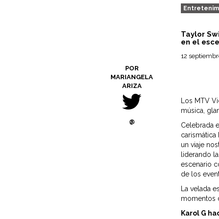
Entretenim
Taylor Swi
en el esc
12 septiembr
POR
MARIANGELA
ARIZA
Los MTV Vid
música, gla
@
Celebrada e
carismática
un viaje nos
liderando l
escenario c
de los even
La velada 
momentos d
Karol G ha