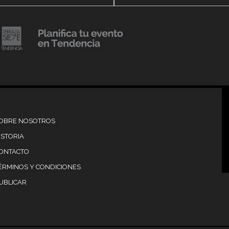
20 julio, 2018
Lanzamiento de colecci
Resort 2019 de No Pise L
iembre, 2018
mi es Tendencia
Grama
OBRE NOSOTROS
ISTORIA
ONTACTO
ÉRMINOS Y CONDICIONES
UBLICAR