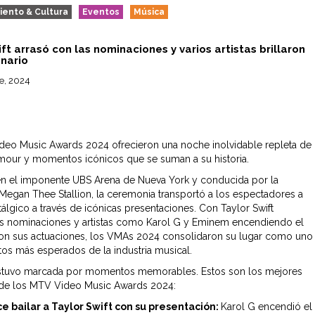
iento & Cultura
Eventos
Música
ft arrasó con las nominaciones y varios artistas brillaron
enario
e, 2024
eo Music Awards 2024 ofrecieron una noche inolvidable repleta de
mour y momentos icónicos que se suman a su historia.
n el imponente UBS Arena de Nueva York y conducida por la
 Megan Thee Stallion, la ceremonia transportó a los espectadores a
tálgico a través de icónicas presentaciones. Con Taylor Swift
as nominaciones y artistas como Karol G y Eminem encendiendo el
on sus actuaciones, los VMAs 2024 consolidaron su lugar como uno
tos más esperados de la industria musical.
estuvo marcada por momentos memorables. Estos son los mejores
e los MTV Video Music Awards 2024:
ce bailar a Taylor Swift con su presentación:
Karol G encendió el