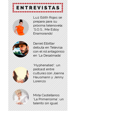
Luz Edith Rojas se
prepara para su
próxima telenovela:
‘S.O.S., Me Estoy
Enamorando’
Daniel Elbittar
debuta en Televisa
con el rol antagónico
en ‘La Desalmada’
‘Hyphenated’: un
podcast entre
culturas con Joanna
Hausmann y Jenny
Lorenzo
Mirla Castellanos
‘La Primerísima’: un
talento sin igual