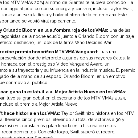
e los MTV VMAs 2024 al ritmo de ‘Si antes te hubiera conocido’. La
contagió al público con su energía y carisma; incluso Taylor Swift,
stirse a unirse a la fiesta y bailar al ritmo de la colombiana. Este
ontáneo se volvió viral rápidamente.
 y Orlando Bloom en la alfombra roja de los VMAs:
Una de las
tagonistas de la noche acudíó juanto a Orlando Bloom con un traje
‘efecto deshecho’, un look de la firma Who Decides War.
 recibe premio honorífico MTV VMA Vanguard:
Tras una
e presentación donde interpretó algunos de sus mayores éxitos, la
e honrada con el prestigioso Video Vanguard Award, un
to a su trayectoria y su influencia en la industria musical. El premio
egado de la mano de su esposo, Orlando Bloom, en un emotivo
e conmovió al público.
oan gana la estatuilla al Mejor Artista Nuevo en los VMAs:
an tuvo su gran debut en el escenario de los MTV VMAs 2024,
incluso el premio a Mejor Artista Nuevo.
t hace historia en los VMAs:
Taylor Swift hizo historia en los MTV
l llevarse cinco premios, elevando su total de victorias a 30 y
se así en la artista más galardonada en la historia de estos
s reconocimientos. Con este logro, Swift superó el récord