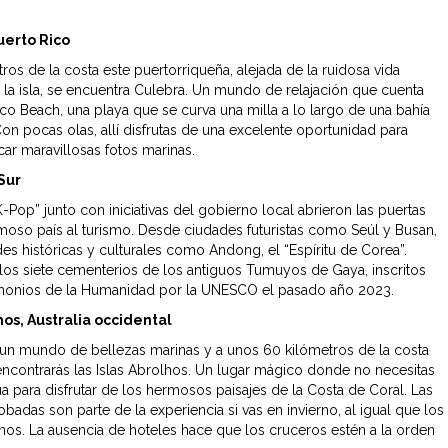
uerto Rico
ros de la costa este puertorriqueña, alejada de la ruidosa vida
 la isla, se encuentra Culebra. Un mundo de relajación que cuenta
o Beach, una playa que se curva una milla a lo largo de una bahía
Con pocas olas, allí disfrutas de una excelente oportunidad para
car maravillosas fotos marinas.
Sur
K-Pop” junto con iniciativas del gobierno local abrieron las puertas
moso país al turismo. Desde ciudades futuristas como Seúl y Busan,
es históricas y culturales como Andong, el “Espíritu de Corea”.
los siete cementerios de los antiguos Tumuyos de Gaya, inscritos
monios de la Humanidad por la UNESCO el pasado año 2023.
hos, Australia occidental
s un mundo de bellezas marinas y a unos 60 kilómetros de la costa
encontrarás las Islas Abrolhos. Un lugar mágico donde no necesitas
ua para disfrutar de los hermosos paisajes de la Costa de Coral. Las
obadas son parte de la experiencia si vas en invierno, al igual que los
nos. La ausencia de hoteles hace que los cruceros estén a la orden