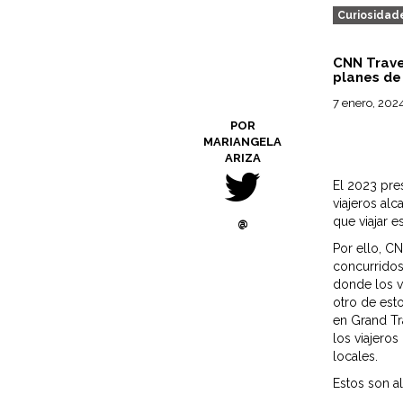
Curiosidad
CNN Trave
planes de
7 enero, 202
POR
MARIANGELA
ARIZA
El 2023 pre
viajeros al
que viajar 
@
Por ello, C
concurridos
donde los vi
otro de est
en Grand Tr
los viajero
locales.
Estos son a