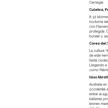
Carnegie.
Culebra, P
A 32 kilómet
nocturna de
con Flamenc
protegida. 
bucear y sa
Corea del 
La cultura “
de este her
hasta ciudad
Llegando a 
como Patri
Islas Abrol
Australia e
occidental 
entrar al ag
ballenas jor
leones mari