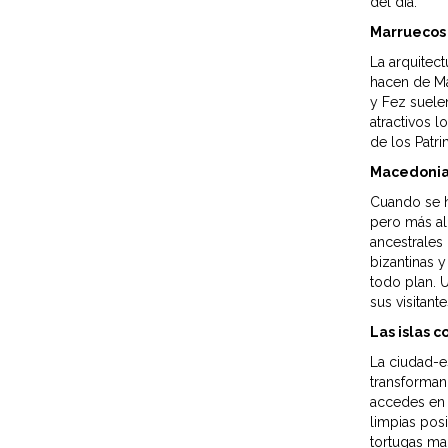
del día.
Marruecos
La arquitect
hacen de Ma
y Fez suele
atractivos 
de los Patr
Macedonia
Cuando se h
pero más al 
ancestrales
bizantinas 
todo plan. 
sus visitante
Las islas 
La ciudad-es
transforman
accedes en 
limpias posi
tortugas ma