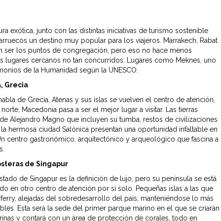
ura exótica, junto con las distintas iniciativas de turismo sostenible
rruecos un destino muy popular para los viajeros. Marrakech, Rabat
n ser los puntos de congregación, pero eso no hace menos
los lugares cercanos no tan concurridos. Lugares como Meknes, uno
imonios de la Humanidad según la UNESCO.
, Grecia
abla de Grecia, Atenas y sus islas se vuelven el centro de atención,
norte, Macedonia pasa a ser el mejor lugar a visitar. Las tierras
 de Alejandro Magno que incluyen su tumba, restos de civilizaciones
y la hermosa ciudad Salónica presentan una oportunidad infaltable en
Un centro gastronómico, arquitectónico y arqueológico que fascina a
s.
costeras de Singapur
tado de Singapur es la definición de lujo, pero su península se está
do en otro centro de atención por sí solo. Pequeñas islas a las que
ferry, alejadas del sobredesarrollo del país, manteniéndose lo más
bles. Esta será la sede del primer parque marino en el que se criarán
rinas y contará con un área de protección de corales, todo en