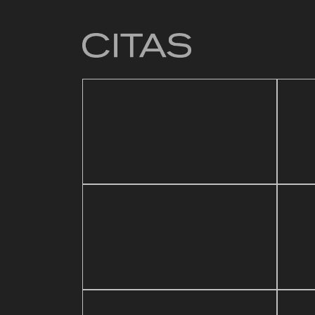
4 mar
Baz
21 mayo, 2026
sic Festival
Reapertura de Pin Zulia
Val