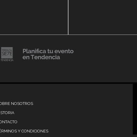
14 agosto, 2018
Julio Urribarrí celebra 3e
o, 2019
versatorio CLÍNICA
aniversario como agent
DENCIA BODY
prensa
20 julio, 2018
Lanzamiento de colecci
Resort 2019 de No Pise L
iembre, 2018
mi es Tendencia
Grama
OBRE NOSOTROS
ISTORIA
ONTACTO
ÉRMINOS Y CONDICIONES