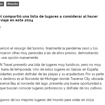
es
Mundo
l compartió una lista de lugares a considerar al hacer
 viaje en este 2024
4
senció el resurgir del turismo, finalmente la pandemia cesó y los
canzaron cifras muy parecidas a las de años previos, demostrando
es una opción nuevamente.
NN Travel presentó una lista de lugares muy turísticos, pero no muy
 fuera de temporada. Uno de estos lugares es Galicia, en España,
sitantes podrán disfrutar de las playas y su arquitectura. Por su parte,
os destinos es al Noroeste de Michigan donde
Traverse City, ubicada
averse Bay al noroeste del lago, presenta una buena oportunidad a
s que buscan conocer lugares pintorescos y disfrutar de los cultivos
lgunos de los mejores lugares del mundo para visitar en 2024: