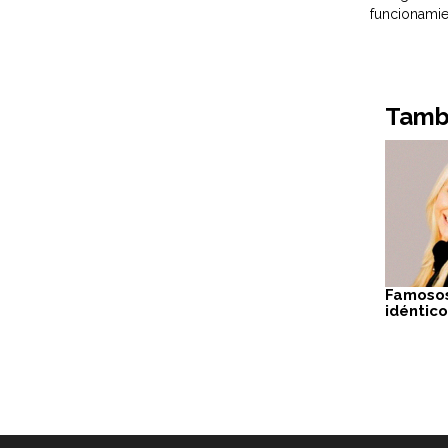
funcionamie
Tambi
Famosos
idéntic