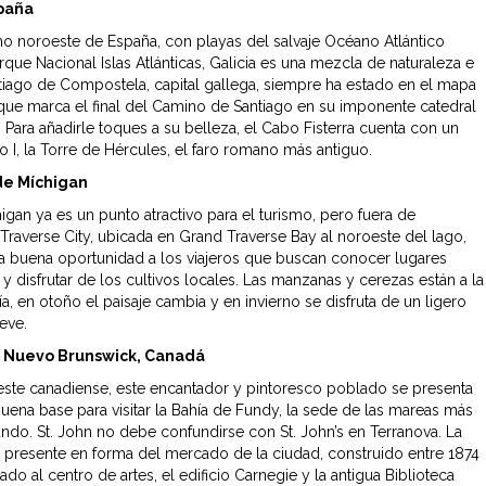
spaña
mo noroeste de España, con playas del salvaje Océano Atlántico
rque Nacional Islas Atlánticas, Galicia es una mezcla de naturaleza e
antiago de Compostela, capital gallega, siempre ha estado en el mapa
a que marca el final del Camino de Santiago en su imponente catedral
I. Para añadirle toques a su belleza, el Cabo Fisterra cuenta con un
lo I, la Torre de Hércules, el faro romano más antiguo.
de Míchigan
igan ya es un punto atractivo para el turismo, pero fuera de
Traverse City, ubicada en Grand Traverse Bay al noroeste del lago,
a buena oportunidad a los viajeros que buscan conocer lugares
y disfrutar de los cultivos locales. Las manzanas y cerezas están a la
a, en otoño el paisaje cambia y en invierno se disfruta de un ligero
eve.
, Nuevo Brunswick, Canadá
 este canadiense, este encantador y pintoresco poblado se presenta
ena base para visitar la Bahía de Fundy, la sede de las mareas más
undo. St. John no debe confundirse con St. John’s en Terranova. La
ce presente en forma del mercado de la ciudad, construido entre 1874
do al centro de artes, el edificio Carnegie y la antigua Biblioteca