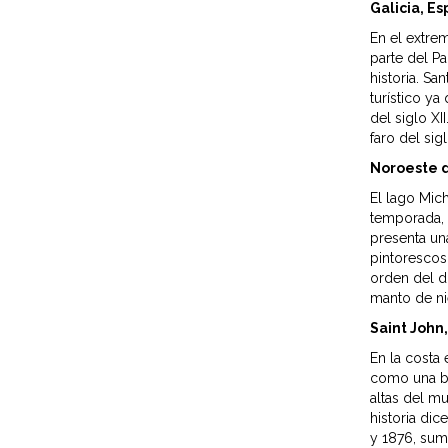
Galicia, E
En el extre
parte del Pa
historia. S
turístico y
del siglo XI
faro del sig
Noroeste 
El lago Mich
temporada, 
presenta un
pintorescos 
orden del dí
manto de ni
Saint John
En la costa
como una bu
altas del m
historia di
y 1876, suma