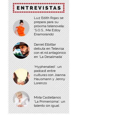
Luz Edith Rojas se
prepara para su
próxima telenovela:
‘S.O.S., Me Estoy
Enamorando’
Daniel Elbittar
debuta en Televisa
con el rol antagónico
en ‘La Desalmada’
‘Hyphenated’: un
podcast entre
culturas con Joanna
Hausmann y Jenny
Lorenzo
Mirla Castellanos
‘La Primerísima’: un
talento sin igual