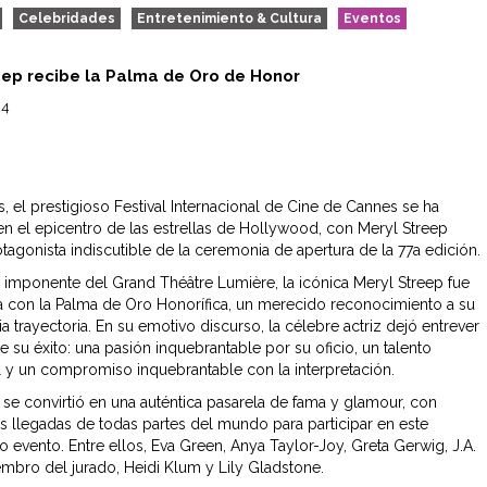
Celebridades
Entretenimiento & Cultura
Eventos
eep recibe la Palma de Oro de Honor
24
, el prestigioso Festival Internacional de Cine de Cannes se ha
en el epicentro de las estrellas de Hollywood, con Meryl Streep
tagonista indiscutible de la ceremonia de apertura de la 77a edición.
 imponente del Grand Théâtre Lumière, la icónica Meryl Streep fue
 con la Palma de Oro Honorífica, un merecido reconocimiento a su
ia trayectoria. En su emotivo discurso, la célebre actriz dejó entrever
e su éxito: una pasión inquebrantable por su oficio, un talento
 y un compromiso inquebrantable con la interpretación.
e se convirtió en una auténtica pasarela de fama y glamour, con
s llegadas de todas partes del mundo para participar en este
 evento. Entre ellos, Eva Green, Anya Taylor-Joy, Greta Gerwig, J.A.
mbro del jurado, Heidi Klum y Lily Gladstone.