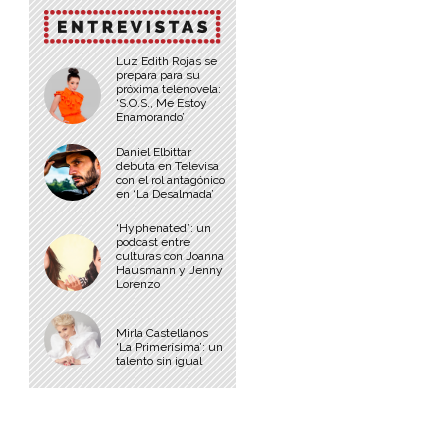
Luz Edith Rojas se
prepara para su
próxima telenovela:
‘S.O.S., Me Estoy
Enamorando’
Daniel Elbittar
debuta en Televisa
con el rol antagónico
en ‘La Desalmada’
‘Hyphenated’: un
podcast entre
culturas con Joanna
Hausmann y Jenny
Lorenzo
Mirla Castellanos
‘La Primerísima’: un
talento sin igual