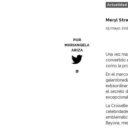
Actualidad
Meryl Str
15 mayo, 20
POR
MARIANGELA
ARIZA
Una vez más
convertido 
como la pro
@
En el marco
galardonada
extraordinar
el secreto d
excepcional
La Croisett
celebridade
emblemático
Bayona, mie