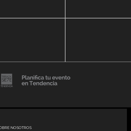
ar Show a beneficio de
Lanzmiento Legacy Aru
eria Perozo
Luxury Condominiums
14 agosto, 2018
Julio Urribarrí celebra 3e
o, 2019
versatorio CLÍNICA
aniversario como agent
DENCIA BODY
prensa
20 julio, 2018
Lanzamiento de colecci
Resort 2019 de No Pise L
iembre, 2018
mi es Tendencia
Grama
OBRE NOSOTROS