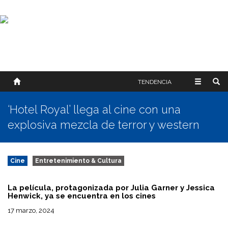
SOBRE NOSOTROS
HISTORIA
CONTACTO
TÉRMINOS Y CONDICIONES
PUBLICAR
TENDENCIA
‘Hotel Royal’ llega al cine con una
explosiva mezcla de terror y western
Cine
Entretenimiento & Cultura
La película, protagonizada por Julia Garner y Jessica
Henwick, ya se encuentra en los cines
17 marzo, 2024