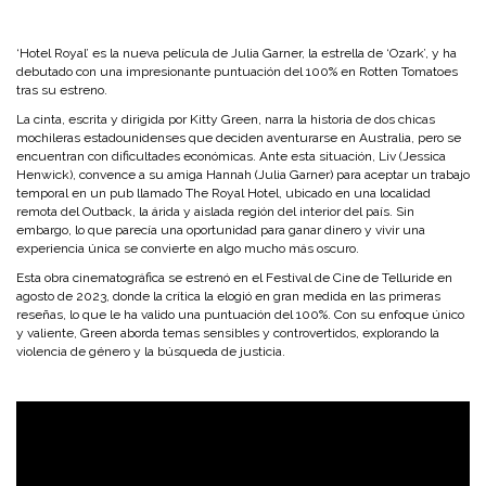
‘Hotel Royal’ es la nueva película de Julia Garner, la estrella de ‘Ozark’, y ha
debutado con una impresionante puntuación del 100% en Rotten Tomatoes
tras su estreno.
La cinta, escrita y dirigida por Kitty Green, narra la historia de dos chicas
mochileras estadounidenses que deciden aventurarse en Australia, pero se
encuentran con dificultades económicas. Ante esta situación, Liv (Jessica
Henwick), convence a su amiga Hannah (Julia Garner) para aceptar un trabajo
temporal en un pub llamado The Royal Hotel, ubicado en una localidad
remota del Outback, la árida y aislada región del interior del país. Sin
embargo, lo que parecía una oportunidad para ganar dinero y vivir una
experiencia única se convierte en algo mucho más oscuro.
Esta obra cinematográfica se estrenó en el Festival de Cine de Telluride en
agosto de 2023, donde la crítica la elogió en gran medida en las primeras
reseñas, lo que le ha valido una puntuación del 100%. Con su enfoque único
y valiente, Green aborda temas sensibles y controvertidos, explorando la
violencia de género y la búsqueda de justicia.