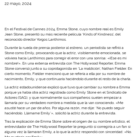
22 mayo, 2024
En el Festival de Cannes 2024, Emma Stone, cuyo nombre real es Emily
Jean Stone, presentó su más reciente película ‘Kinds of Kindness’, del
reconocido director Yorgos Lanthimos.
Durante la rueda de prensa posterior al estreno, un periodista se refirió a
Stone como Emily, provocando que la actriz, visiblemente emocionada, se
volviera hacia Lanthimos para corregir el error con una sonrisa: «¡Ese es mi
nombre!». En una extensa entrevista con The Hollywood Reporter, Emma
Stone conversó junto a su coprotagonista en ‘La maldición’, Nathan Fielder. En
cierto momento, Fielder mencionó que se refería a ella por su nombre de
nacimiento, Emily, y que continuaría haciéndolo durante el resto de la charla.
La actriz estadounidense explicó que tuvo que cambiar su nombre a Emma
porque ya había otra actriz registrada como Emily Stone en el Sindicato de
Actores (SAG), y que normalmente sus compañeros suelen empezar a
llamarla por su verdadero nombre a medida que la van conociendo. «Me
asusté hace un par de años. Por alguna razón, me dije: ‘No puedo seguir
haciéndolo. Llámame Emily’», solicitó la actriz durante la entrevista.
Tras la explicación de Emma Stone sobre el origen de su nombre artístico, el
entrevistador de The Hollywood Reporter le preguntó si corregiría a un fan si
alguna vez la llamaran Emily, a lo que la actriz respondió con sinceridad: «No.