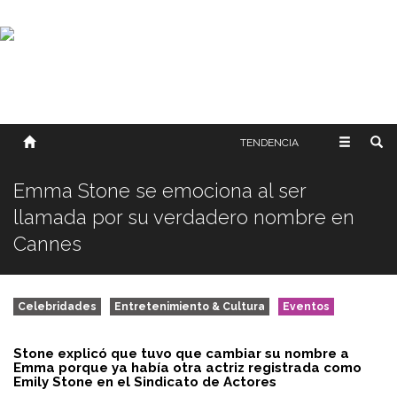
SOBRE NOSOTROS
HISTORIA
CONTACTO
TÉRMINOS Y CONDICIONES
PUBLICAR
TENDENCIA
Emma Stone se emociona al ser
llamada por su verdadero nombre en
Cannes
Celebridades
Entretenimiento & Cultura
Eventos
Stone explicó que tuvo que cambiar su nombre a
Emma porque ya había otra actriz registrada como
Emily Stone en el Sindicato de Actores