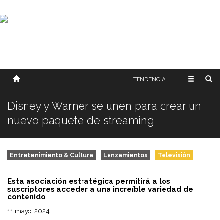
SOBRE NOSOTROS
HISTORIA
CONTACTO
TÉRMINOS Y CONDICIONES
PUBLICAR
TENDENCIA
Disney y Warner se unen para crear un
nuevo paquete de streaming
Entretenimiento & Cultura
Lanzamientos
Televisión
Esta asociación estratégica permitirá a los
suscriptores acceder a una increíble variedad de
contenido
11 mayo, 2024