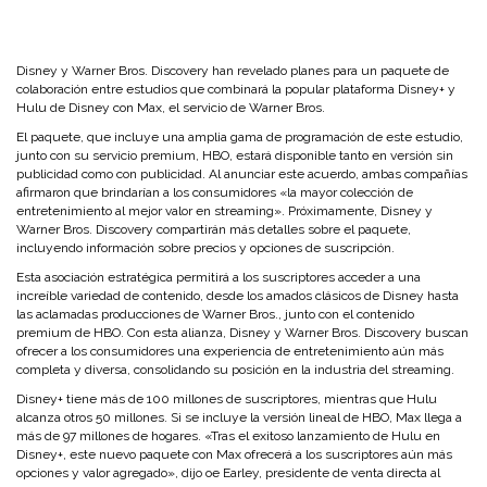
Disney y Warner Bros. Discovery han revelado planes para un paquete de
colaboración entre estudios que combinará la popular plataforma Disney+ y
Hulu de Disney con Max, el servicio de Warner Bros.
El paquete, que incluye una amplia gama de programación de este estudio,
junto con su servicio premium, HBO, estará disponible tanto en versión sin
publicidad como con publicidad. Al anunciar este acuerdo, ambas compañías
afirmaron que brindarían a los consumidores «la mayor colección de
entretenimiento al mejor valor en streaming». Próximamente, Disney y
Warner Bros. Discovery compartirán más detalles sobre el paquete,
incluyendo información sobre precios y opciones de suscripción.
Esta asociación estratégica permitirá a los suscriptores acceder a una
increíble variedad de contenido, desde los amados clásicos de Disney hasta
las aclamadas producciones de Warner Bros., junto con el contenido
premium de HBO. Con esta alianza, Disney y Warner Bros. Discovery buscan
ofrecer a los consumidores una experiencia de entretenimiento aún más
completa y diversa, consolidando su posición en la industria del streaming.
Disney+ tiene más de 100 millones de suscriptores, mientras que Hulu
alcanza otros 50 millones. Si se incluye la versión lineal de HBO, Max llega a
más de 97 millones de hogares. «Tras el exitoso lanzamiento de Hulu en
Disney+, este nuevo paquete con Max ofrecerá a los suscriptores aún más
opciones y valor agregado», dijo oe Earley, presidente de venta directa al