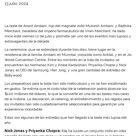
13 julio, 2024
La boda de Anant Ambani, hijo del magnate indio Mukesh Ambani, y Radhika
Merchant, heredera del imperio farmacéutico de Viren Merchant, ha dado
inicio este viernes 12 de julio y promete ser uno de los eventos más lujosos y
extravagantes de la década.
La ceremonia, que se extenderá durante tres días, tiene lugar en la
residencia de la familia Ambani en Mumbai, conocida como Antilia, y en el Jio
World Convention Centre. Entre los nombres en la lista de invitados se
encuentran las hermanas Kim y Khloe Kardashian; Priyanka Chopra y Nick
Jonas, el CEO de Samsung, Han Jong, y una gran cantidad de estrellas de
Bollywood.
Los preparativos para la boda han sido meticulosos y no se han escatimado
en gastos. Se estima que el costo total de la celebración podría alcanzar los
$100 millones de dólares, lo que la convierte en una de las bodas más caras
de la historia. La decoración, el catering, el entretenimiento y los regalos para
los invitados han sido cuidadosamente seleccionados para garantizar una
experiencia inolvidable.
Estas son algunas de las estrellas que han llegado a la boda más lujosa del
año:
Nick Jonas y Priyanka Chopra:
Ella ha lucido un conjunto indio en color