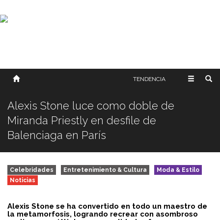
SOBRE NOSOTROS
HISTORIA
CONTACTO
TÉRMINOS Y CONDICIONES
PUBLICAR
TENDENCIA
Alexis Stone luce como doble de
Miranda Priestly en desfile de
Balenciaga en París
Celebridades
Entretenimiento & Cultura
Moda & Estilo
Noticias
Alexis Stone se ha convertido en todo un maestro de
la metamorfosis, logrando recrear con asombroso