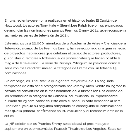
En una reciente ceremonia realizada en el histórico teatro El Capitán de
Hollywood, los actores Tony Hale y Sheryl Lee Ralph fueron los encargados
de anunciar las nominaciones para los Premios Emmy 2024, que reconocen a
las mejores series de televisión de 2023.
Este año, los casi 22.000 miembros de la Academia de Artes y Ciencias de la
Televisión, a cargo de los Premios Emmy, han seleccionado una gran variedad
de proyectos inspiradores que celebran el trabajo de actores, productores,
guionistas, directores y todos aquellos profesionales que hacen posible la
magia de la televisión. La serie de Disney+, ‘Shogun’, se posiciona como la
serie con más candidaturas en la categoría de Drama con un total de 25
nominaciones.
Sin embargo, es ‘The Bear’ la que genera mayor revuelo. La segunda
temporada de esta serie protagonizada por Jeremy Allen-White ha logrado la
hazaña de convertirse en la más nominada de la historia (en una edición de
los premios) en la categoría de Comedia, acumulando un impresionante
número de 23 nominaciones. Este éxito supone un salto exponencial para
‘The Bear’, ya que su segunda temporada ha conseguido 10 nominaciones
más que la primera, confirmando así su evolución y el reconocimiento de la
crítica.
La 76ª edición de los Premios Emmy se celebrará el próximo 15 de
septiembre en el emblemático Peacock Theatre de Los Ángeles. Estas son