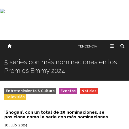
SOBRE NOSOTROS
HISTORIA
CONTACTO
TÉRMINOS Y CONDICIONES
PUBLICAR
TENDENCIA
5 series con más nominaciones en los
Premios Emmy 2024
Entretenimiento & Cultura
Eventos
Noticias
Televisión
'Shogun', con un total de 25 nominaciones, se
posiciona como la serie con más nominaciones
18 julio, 2024