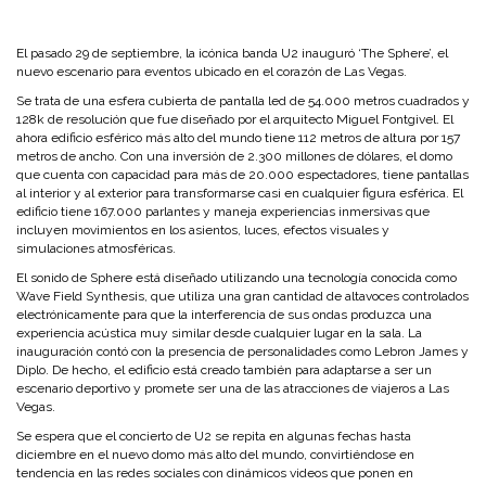
El pasado 29 de septiembre, la icónica banda U2 inauguró ‘The Sphere’, el
nuevo escenario para eventos ubicado en el corazón de Las Vegas.
Se trata de una esfera cubierta de pantalla led de 54.000 metros cuadrados y
128k de resolución que fue diseñado por el arquitecto Miguel Fontgivel. El
ahora edificio esférico más alto del mundo tiene 112 metros de altura por 157
metros de ancho. Con una inversión de 2.300 millones de dólares, el domo
que cuenta con capacidad para más de 20.000 espectadores, tiene pantallas
al interior y al exterior para transformarse casi en cualquier figura esférica. El
edificio tiene 167.000 parlantes y maneja experiencias inmersivas que
incluyen movimientos en los asientos, luces, efectos visuales y
simulaciones atmosféricas.
El sonido de Sphere está diseñado utilizando una tecnología conocida como
Wave Field Synthesis, que utiliza una gran cantidad de altavoces controlados
electrónicamente para que la interferencia de sus ondas produzca una
experiencia acústica muy similar desde cualquier lugar en la sala. La
inauguración contó con la presencia de personalidades como Lebron James y
Diplo. De hecho, el edificio está creado también para adaptarse a ser un
escenario deportivo y promete ser una de las atracciones de viajeros a Las
Vegas.
Se espera que el concierto de U2 se repita en algunas fechas hasta
diciembre en el nuevo domo más alto del mundo, convirtiéndose en
tendencia en las redes sociales con dinámicos videos que ponen en