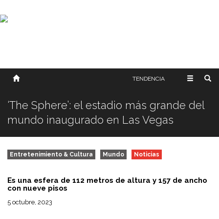
SOBRE NOSOTROS
HISTORIA
CONTACTO
TÉRMINOS Y CONDICIONES
PUBLICAR
TENDENCIA
‘The Sphere’: el estadio más grande del
mundo inaugurado en Las Vegas
Entretenimiento & Cultura
Mundo
Noticias
Es una esfera de 112 metros de altura y 157 de ancho
con nueve pisos
5 octubre, 2023