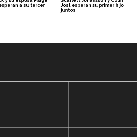
ck y su esposa Paige
Scarlett Johansson y Colin
esperan a su tercer
Jost esperan su primer hijo
juntos