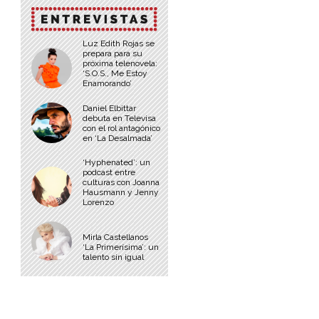
Luz Edith Rojas se
prepara para su
próxima telenovela:
‘S.O.S., Me Estoy
Enamorando’
Daniel Elbittar
debuta en Televisa
con el rol antagónico
en ‘La Desalmada’
‘Hyphenated’: un
podcast entre
culturas con Joanna
Hausmann y Jenny
Lorenzo
Mirla Castellanos
‘La Primerísima’: un
talento sin igual