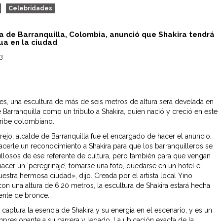
Celebridades
ía de Barranquilla, Colombia, anunció que Shakira tendrá
ua en la ciudad
23
s, una escultura de más de seis metros de altura será develada en
 Barranquilla como un tributo a Shakira, quien nació y creció en este
aribe colombiano.
ejo, alcalde de Barranquilla fue el encargado de hacer el anuncio:
cerle un reconocimiento a Shakira para que los barranquilleros se
ullosos de ese referente de cultura, pero también para que vengan
 hacer un ‘peregrinaje’, tomarse una foto, quedarse en un hotel e
nuestra hermosa ciudad», dijo. Creada por el artista local Yino
on una altura de 6,20 metros, la escultura de Shakira estará hecha
nte de bronce.
 captura la esencia de Shakira y su energía en el escenario, y es un
presionante a su carrera y legado. La ubicación exacta de la