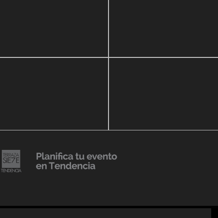
zo, 2020
16 septiembre, 2018
ar Show a beneficio de
Lanzmiento Legacy Aru
eria Perozo
Luxury Condominiums
14 agosto, 2018
Julio Urribarrí celebra 3e
o, 2019
versatorio CLÍNICA
aniversario como agent
DENCIA BODY
prensa
20 julio, 2018
Lanzamiento de colecci
Resort 2019 de No Pise L
iembre, 2018
mi es Tendencia
Grama