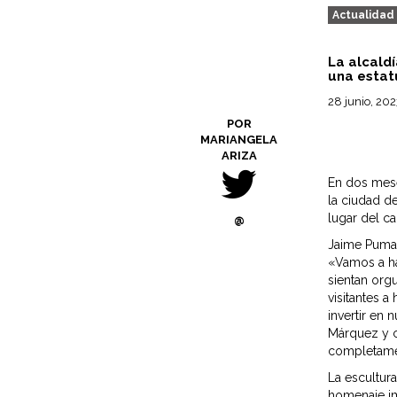
Actualidad
La alcald
una estat
28 junio, 20
POR
MARIANGELA
ARIZA
En dos mese
la ciudad de
lugar del c
@
Jaime Pumar
«Vamos a ha
sientan org
visitantes a
invertir en 
Márquez y c
completame
La escultura
homenaje im