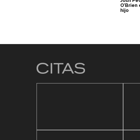
Josh Pe
O’Brien 
hijo