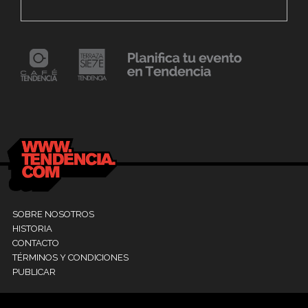
Fest «Mollejúo» 2023
C
24 mayo, 2021
Dr. Ramón Marín inaugura consultorio en la
9
Clínica La Sagrada Familia
M
SOBRE NOSOTROS
HISTORIA
CONTACTO
TÉRMINOS Y CONDICIONES
PUBLICAR