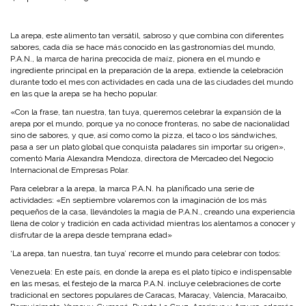
La arepa, este alimento tan versátil, sabroso y que combina con diferentes
sabores, cada día se hace más conocido en las gastronomías del mundo,
P.A.N., la marca de harina precocida de maíz, pionera en el mundo e
ingrediente principal en la preparación de la arepa, extiende la celebración
durante todo el mes con actividades en cada una de las ciudades del mundo
en las que la arepa se ha hecho popular.
«Con la frase,
tan nuestra,
tan tuya,
queremos celebrar la expansión de la
arepa por el mundo, porque ya no conoce fronteras, no sabe de nacionalidad
sino de sabores, y que, así como como la pizza, el taco o los sándwiches,
pasa a ser un plato global que conquista paladares sin importar su origen»,
comentó María Alexandra Mendoza, directora de Mercadeo del Negocio
Internacional de Empresas Polar.
Para celebrar a la arepa, la marca P.A.N. ha planificado una serie de
actividades: «En septiembre volaremos con la imaginación de los más
pequeños de la casa, llevándoles la magia de P.A.N., creando una experiencia
llena de color y tradición en cada actividad mientras los alentamos a conocer y
disfrutar de la arepa desde temprana edad»
‘La arepa,
tan nuestra, tan tuya’
recorre el mundo para celebrar con todos:
Venezuela:
En este país, en donde la arepa es el plato típico e indispensable
en las mesas, el festejo de la marca P.A.N. incluye celebraciones de corte
tradicional en sectores populares de Caracas, Maracay, Valencia, Maracaibo,