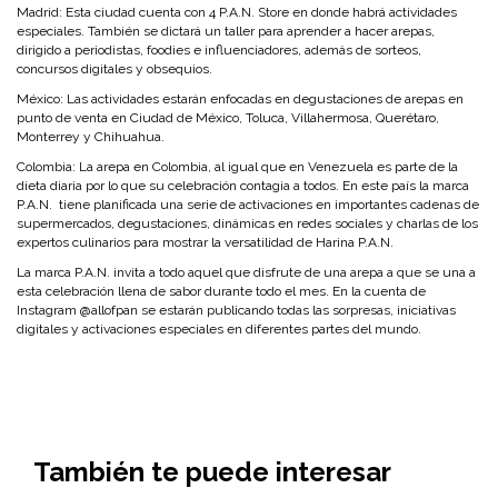
Madrid:
Esta ciudad cuenta con 4 P.A.N. Store en donde habrá actividades
especiales. También se dictará un taller para aprender a hacer arepas,
dirigido a periodistas, foodies e influenciadores, además de sorteos,
concursos digitales y obsequios.
México:
Las actividades estarán enfocadas en degustaciones de arepas en
punto de venta en Ciudad de México, Toluca, Villahermosa, Querétaro,
Monterrey y Chihuahua.
Colombia:
La arepa en Colombia, al igual que en Venezuela es parte de la
dieta diaria por lo que su celebración contagia a todos. En este país la marca
P.A.N. tiene planificada una serie de activaciones en importantes cadenas de
supermercados, degustaciones, dinámicas en redes sociales y charlas de los
expertos culinarios para mostrar la versatilidad de Harina P.A.N.
La marca P.A.N. invita a todo aquel que disfrute de una arepa a que se una a
esta celebración llena de sabor durante todo el mes. En la cuenta de
Instagram @allofpan se estarán publicando todas las sorpresas, iniciativas
digitales y activaciones especiales en diferentes partes del mundo.
También te puede interesar