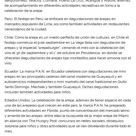
Barquisimeto, Yaracuy, Cumaná, Puerto La Cruz, Acarigua y Araure, además
de acompañamiento en diferentes actividades recreativas en torno a la
celebración de la arepa.
Perú:
El festejo en Perú se enfocará en degustaciones de arepas en
mercados populares de Lima, así como también actividades en restaurantes
venezolanos de la ciudad.
Chile:
Como la arepa es un medio perfecto de unión de culturas, en Chile el
festejo comienza el 9 de septiembre en La Vega Italia con degustación de
arepas y la especial “arepaburger”, cerrando el mes con la celebración del
vino el 30 de septiembre y el 1° de octubre en Providencia, en donde se
ofrecerán degustaciones de arepas tipo montaditos para hacer armonía con el
vino.
Ecuador:
La marca P.A.N. en Ecuador celebrará con degustaciones de mini
arepas en las principales cadenas del canal moderno de Guayaquil y en
autoservicios independientes o mini markets del canal tradicional en Quito
Santo Domingo, Machala y también Guayaquil. Dichas degustaciones
incluirán también actividades para niños.
Estados Unidos:
La celebración de la arepa, además de tener espacio en cada
una de las areperas que crecen en este país, la marca P.A.N. ha preparado
diferentes actividades en Florida, punto de concentración del mercado latino
y amante de las arepas, entre ellas la búsqueda de la mejor arepa de Miami
en alianza con The Hungry Post; concursos en redes sociales, obsequios
sorpresa para niños y otras actividades que se irán develando durante todo el
mes.