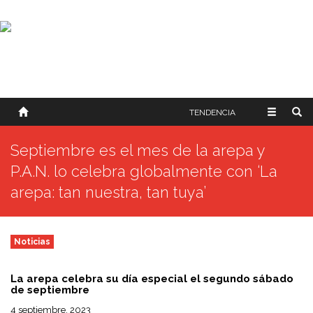
SOBRE NOSOTROS
HISTORIA
CONTACTO
TÉRMINOS Y CONDICIONES
PUBLICAR
TENDENCIA
Septiembre es el mes de la arepa y
P.A.N. lo celebra globalmente con ‘La
arepa: tan nuestra, tan tuya’
Noticias
La arepa celebra su día especial el segundo sábado
de septiembre
4 septiembre, 2023