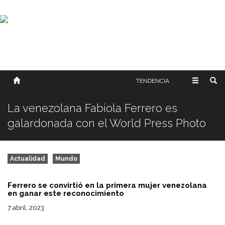
SOBRE NOSOTROS
HISTORIA
CONTACTO
TÉRMINOS Y CONDICIONES
PUBLICAR
TENDENCIA
La venezolana Fabiola Ferrero es
galardonada con el World Press Photo
Actualidad
Mundo
Ferrero se convirtió en la primera mujer venezolana
en ganar este reconocimiento
7 abril, 2023