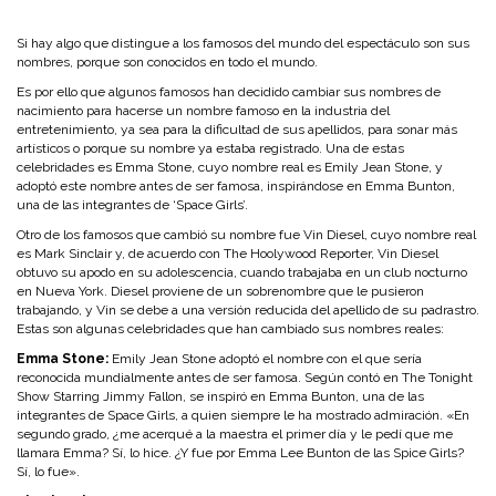
Si hay algo que distingue a los famosos del mundo del espectáculo son sus
nombres, porque son conocidos en todo el mundo.
Es por ello que algunos famosos han decidido cambiar sus nombres de
nacimiento para hacerse un nombre famoso en la industria del
entretenimiento, ya sea para
la dificultad de sus apellidos, para sonar más
artísticos o porque su nombre ya estaba registrado. Una de estas
celebridades es
Emma Stone, cuyo nombre real es Emily Jean Stone, y
adoptó este nombre antes de ser famosa, inspirándose en Emma Bunton,
una de las integrantes de ‘Space Girls’.
Otro de los famosos que cambió su nombre fue Vin Diesel, cuyo nombre real
es Mark Sinclair y, de acuerdo con The Hoolywood Reporter, Vin Diesel
obtuvo su apodo en su adolescencia, cuando trabajaba en un club nocturno
en Nueva York. Diesel proviene de un sobrenombre que le pusieron
trabajando, y Vin se debe a una versión reducida del apellido de su padrastro.
Estas son algunas celebridades que han cambiado sus nombres reales:
Emma Stone:
Emily Jean Stone adoptó el nombre con el que sería
reconocida mundialmente antes de ser famosa. Según contó en The Tonight
Show Starring Jimmy Fallon, se inspiró en Emma Bunton, una de las
integrantes de Space Girls, a quien siempre le ha mostrado admiración. «En
segundo grado, ¿me acerqué a la maestra el primer día y le pedí que me
llamara Emma? Sí, lo hice. ¿Y fue por Emma Lee Bunton de las Spice Girls?
Sí, lo fue».