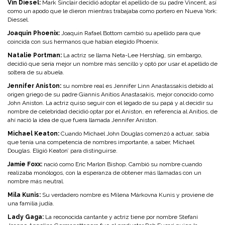
Vin Diesel:
Mark Sinclair decidió adoptar el apellido de su padre Vincent, así
como un apodo que le dieron mientras trabajaba como portero en Nueva York:
Diessel.
Joaquin Phoenix:
Joaquin Rafael Bottom cambió su apellido para que
coincida con sus hermanos que habían elegido Phoenix.
Natalie Portman:
La actriz se llama
Neta-Lee Hershlag
, sin embargo,
decidió que sería mejor un nombre más sencillo y optó por usar el apellido de
soltera de su abuela.
Jennifer Aniston:
su nombre real es
Jennifer Linn Anastassakis
debido al
origen griego de su padre Giannis Anitios Anastasakis, mejor conocido como
John Aniston. La actriz quiso seguir con el legado de su papá y al decidir su
nombre de celebridad decidió optar por el Aniston, en referencia al Anitios, de
ahí nació la idea de que fuera llamada Jennifer Aniston.
Michael Keaton:
Cuando Michael John Douglas comenzó a actuar, sabía
que tenía una competencia de nombres importante, a saber, Michael
Douglas. Eligió Keaton’ para distinguirse.
Jamie Foxx:
nació como Eric Marlon Bishop. Cambió su nombre cuando
realizaba monólogos, con la esperanza de obtener más llamadas con un
nombre más neutral.
Mila Kunis:
Su verdadero nombre es Milena Márkovna Kunis y proviene de
una familia judía.
Lady Gaga:
La reconocida cantante y actriz tiene por nombre
Stefani