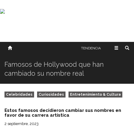
SOBRE NOSOTROS
HISTORIA
CONTACTO
TÉRMINOS Y CONDICIONES
PUBLICAR
TENDENCIA
Famosos de Hollywood que han
cambiado su nombre real
Celebridades
Curiosidades
Entretenimiento & Cultura
Estos famosos decidieron cambiar sus nombres en
favor de su carrera artística
2 septiembre, 2023