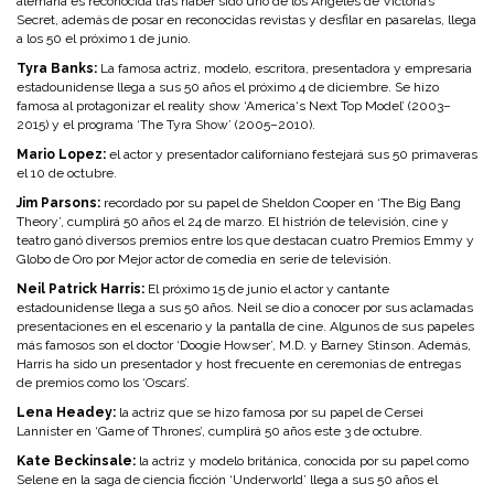
alemana es reconocida tras haber sido uno de los Ángeles de Victoria’s
Secret, además de posar en reconocidas revistas y desfilar en pasarelas, llega
a los 50 el próximo 1 de junio.
Tyra Banks:
La famosa actriz, modelo, escritora, presentadora y empresaria
estadounidense llega a sus 50 años el próximo 4 de diciembre. Se hizo
famosa al protagonizar el reality show ‘America‘s Next Top Model’ (2003–
2015) y el programa ‘The Tyra Show’ (2005–2010).
Mario Lopez:
el actor y presentador californiano festejará sus 50 primaveras
el 10 de octubre.
Jim Parsons:
recordado por su papel de Sheldon Cooper en ‘The Big Bang
Theory’, cumplirá 50 años el 24 de marzo. El histrión de televisión, cine y
teatro ganó diversos premios entre los que destacan cuatro Premios Emmy y
Globo de Oro por Mejor actor de comedia en serie de televisión.
Neil Patrick Harris:
El próximo 15 de junio el actor y cantante
estadounidense llega a sus 50 años. Neil se dio a conocer por sus aclamadas
presentaciones en el escenario y la pantalla de cine. Algunos de sus papeles
más famosos son el doctor ‘Doogie Howser’, M.D. y Barney Stinson. Además,
Harris ha sido un presentador y host frecuente en ceremonias de entregas
de premios como los ‘Oscars’.
Lena Headey:
la actriz que se hizo famosa por su papel de Cersei
Lannister en ‘Game of Thrones’, cumplirá 50 años este 3 de octubre.
Kate Beckinsale:
la actriz y modelo británica, conocida por su papel como
Selene en la saga de ciencia ficción ‘Underworld’ llega a sus 50 años el