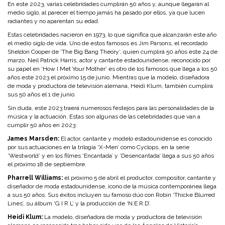
En este 2023, varias celebridades cumplirán 50 años y, aunque llegarán al
medio siglo, al parecer el tiempo jamás ha pasado por ellos, ya que lucen
radiantes y no aparentan su edad.
Estas celebridades nacieron en 1973, lo que significa que alcanzarán este año
el medio siglo de vida. Uno de estos famosos es Jim Parsons, el recordado
Sheldon Cooper de ‘The Big Bang Theory’, quien cumplirá 50 años este 24 de
marzo. Neil Patrick Harris, actor y cantante estadounidense, reconocido por
su papel en ‘How I Met Your Mother’ es otro de los famosos que llega a los 50
años este 2023 el próximo 15 de junio. Mientras que la modelo, diseñadora
de moda y productora de televisión alemana, Heidi Klum, también cumplirá
sus 50 años el 1 de junio.
Sin duda, este 2023 traerá numerosos festejos para las personalidades de la
música y la actuación. Estas son algunas de las celebridades que van a
cumplir 50 años en 2023:
James Marsden:
El actor, cantante y modelo estadounidense es conocido
por sus actuaciones en la trilogía ‘X-Men’ como Cyclops, en la serie
‘Westworld’ y en los filmes ‘Encantada’ y ‘Desencantada’ llega a sus 50 años
el próximo 18 de septiembre.
Pharrell Williams:
el próximo 5 de abril el productor, compositor, cantante y
diseñador de moda estadounidense, icono de la música contemporánea llega
a sus 50 años. Sus éxitos incluyen su famoso dúo con Robin ‘Thicke Blurred
Lines’, su álbum ‘G I R L’ y la producción de ‘N.E.R.D’.
Heidi Klum:
La modelo, diseñadora de moda y productora de televisión