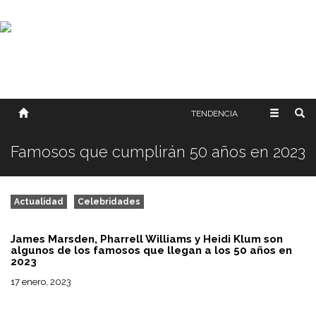
SOBRE NOSOTROS
HISTORIA
CONTACTO
TÉRMINOS Y CONDICIONES
PUBLICAR
TENDENCIA
Famosos que cumplirán 50 años en 2023
Actualidad
Celebridades
James Marsden, Pharrell Williams y Heidi Klum son
algunos de los famosos que llegan a los 50 años en
2023
17 enero, 2023