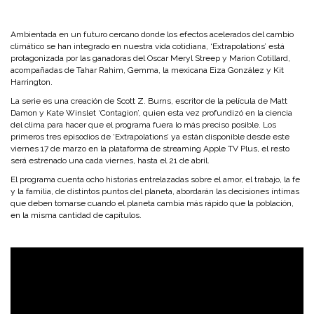
Ambientada en un futuro cercano donde los efectos acelerados del cambio
climático se han integrado en nuestra vida cotidiana, ‘Extrapolations’ está
protagonizada por las ganadoras del Oscar Meryl Streep y Marion Cotillard,
acompañadas de Tahar Rahim, Gemma, la mexicana Eiza González y Kit
Harrington.
La serie es una creación de Scott Z. Burns, escritor de la película de Matt
Damon y Kate Winslet ‘Contagion’, quien esta vez profundizó en la ciencia
del clima para hacer que el programa fuera lo más preciso posible. Los
primeros tres episodios de ‘Extrapolations’ ya están disponible desde este
viernes 17 de marzo en la plataforma de streaming Apple TV Plus, el resto
será estrenado una cada viernes, hasta el 21 de abril.
El programa cuenta ocho historias entrelazadas sobre el amor, el trabajo, la fe
y la familia, de distintos puntos del planeta, abordarán las decisiones íntimas
que deben tomarse cuando el planeta cambia más rápido que la población,
en la misma cantidad de capítulos.