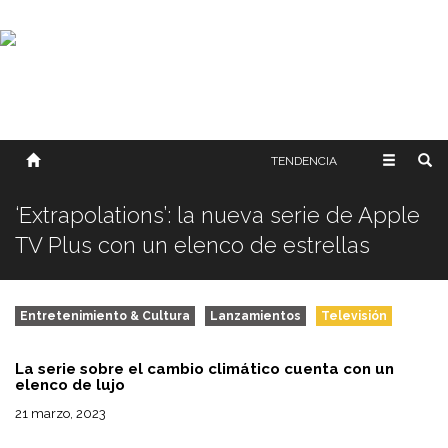
SOBRE NOSOTROS
HISTORIA
CONTACTO
TÉRMINOS Y CONDICIONES
PUBLICAR
TENDENCIA
‘Extrapolations’: la nueva serie de Apple
TV Plus con un elenco de estrellas
Entretenimiento & Cultura
Lanzamientos
Televisión
La serie sobre el cambio climático cuenta con un
elenco de lujo
21 marzo, 2023