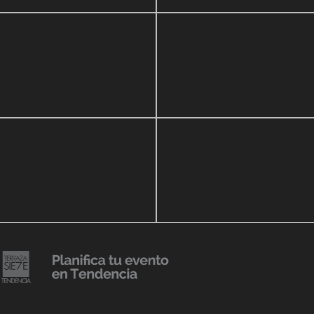
zo, 2020
16 septiembre, 2018
ar Show a beneficio de
Lanzmiento Legacy Aru
eria Perozo
Luxury Condominiums
14 agosto, 2018
Julio Urribarrí celebra 3e
o, 2019
versatorio CLÍNICA
aniversario como agent
DENCIA BODY
prensa
20 julio, 2018
Lanzamiento de colecci
Resort 2019 de No Pise L
iembre, 2018
mi es Tendencia
Grama