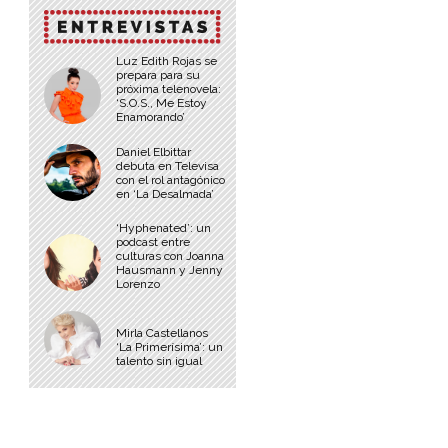
Luz Edith Rojas se
prepara para su
próxima telenovela:
‘S.O.S., Me Estoy
Enamorando’
Daniel Elbittar
debuta en Televisa
con el rol antagónico
en ‘La Desalmada’
‘Hyphenated’: un
podcast entre
culturas con Joanna
Hausmann y Jenny
Lorenzo
Mirla Castellanos
‘La Primerísima’: un
talento sin igual