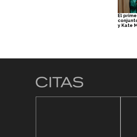
El prime
conjunto
y Kate 