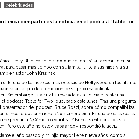
Celebridades
británica compartió esta noticia en el podcast 'Table for
ritánica Emily Blunt ha anunciado que se tomará un descanso en su
ral para pasar más tiempo con su familia; junto a sus hijos y a su
también actor John Krasinski.
ha sido una de las actrices más exitosas de Hollywood en los últimos
cuentra en la gira de promoción de su próxima película:
’. Sin embargo, la actriz ha revelado esta noticia durante una
 el podcast ‘Table for Two’, publicado este lunes. Tras una pregunta
l presentador del podcast, Bruce Bozzi, sobre cómo compatibiliza
con el hecho de ser madre: «No siempre bien. Es una de esas cosas
e me pregunta: ‘¿Cómo lo equilibras? Nunca siento que lo esté
en. Pero este año no estoy trabajando», respondió la actriz.
stante el año pasado y mi hijo mayor tiene nueve años, como si