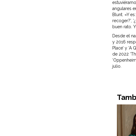
estuviéramo
angulares e
Blunt. «Y es
recoger?’, ‘
buen rato. Y
Desde el nac
y 2016 resp
Place’ y ‘A 
de 2022 ‘Th
‘Oppenheimer
julio.
Tambi