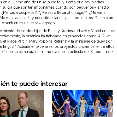
s en el último año de un solo dígito, y siento que hay piedras
n su día que son tan importantes cuando son pequeños», añadió
: ‘¿Me vas a despertar?’, ‘¿Me vas a llevar al colegio?’, ‘¿Me vas a
¿Me vas a acostar?’, y necesito estar ahí para todos ellos. Durante un
 lo sentí en mis huesos», agregó.
imiento de las dos hijas de Blunt y Krasinski, Hazel y Violet en 2014
ectivamente, la británica ha trabajado en proyectos como ‘A Quiet
Quiet Place Part II’, ‘Mary Poppins Returns’ y la miniserie de televisión
e English’. Actualmente tiene varios proyectos próximos, entre ellos
’, que se estrenará el mismo día que la película de ‘Barbie’: 21 de
én te puede interesar