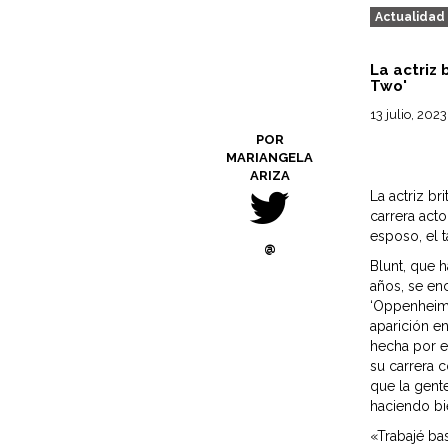
Actualidad
La actriz 
Two'
13 julio, 2023
POR
MARIANGELA
ARIZA
La actriz b
carrera acto
esposo, el 
@
Blunt, que 
años, se en
‘Oppenheimer
aparición en
hecha por e
su carrera 
que la gent
haciendo bi
«Trabajé ba