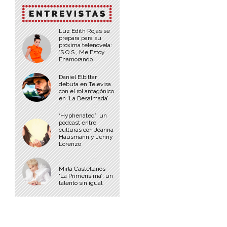
Luz Edith Rojas se
prepara para su
próxima telenovela:
‘S.O.S., Me Estoy
Enamorando’
Daniel Elbittar
debuta en Televisa
con el rol antagónico
en ‘La Desalmada’
‘Hyphenated’: un
podcast entre
culturas con Joanna
Hausmann y Jenny
Lorenzo
Mirla Castellanos
‘La Primerísima’: un
talento sin igual