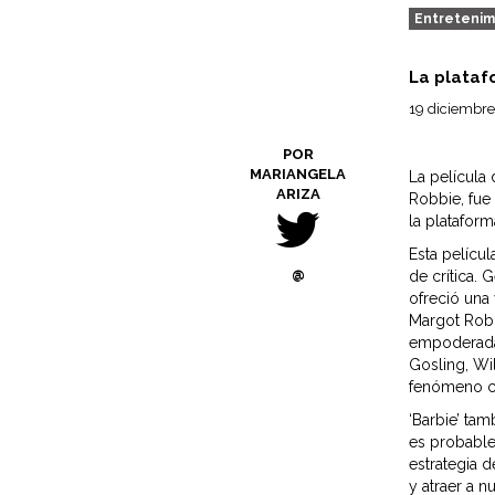
Entretenim
La plataf
19 diciembre
POR
MARIANGELA
La película
ARIZA
Robbie, fue
la platafor
Esta pelícu
@
de crítica. 
ofreció una 
Margot Robb
empoderada.
Gosling, Wi
fenómeno cu
‘Barbie’ tam
es probable
estrategia 
y atraer a n