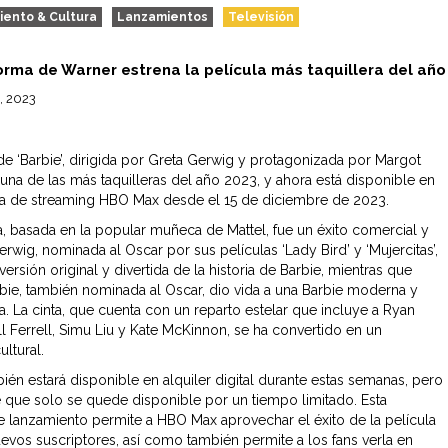
iento & Cultura
Lanzamientos
Televisión
orma de Warner estrena la película más taquillera del año
, 2023
 de ‘Barbie’, dirigida por Greta Gerwig y protagonizada por Margot
 una de las más taquilleras del año 2023, y ahora está disponible en
ma de streaming HBO Max desde el 15 de diciembre de 2023.
la, basada en la popular muñeca de Mattel, fue un éxito comercial y
Gerwig, nominada al Oscar por sus películas ‘Lady Bird’ y ‘Mujercitas’,
versión original y divertida de la historia de Barbie, mientras que
ie, también nominada al Oscar, dio vida a una Barbie moderna y
 La cinta, que cuenta con un reparto estelar que incluye a Ryan
ll Ferrell, Simu Liu y Kate McKinnon, se ha convertido en un
ltural.
bién estará disponible en alquiler digital durante estas semanas, pero
 que solo se quede disponible por un tiempo limitado. Esta
de lanzamiento permite a HBO Max aprovechar el éxito de la película
uevos suscriptores, así como también permite a los fans verla en