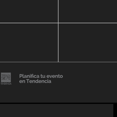
zo, 2020
16 septiembre, 2018
ar Show a beneficio de
Lanzmiento Legacy Aru
eria Perozo
Luxury Condominiums
14 agosto, 2018
Julio Urribarrí celebra 3e
o, 2019
versatorio CLÍNICA
aniversario como agent
DENCIA BODY
prensa
20 julio, 2018
Lanzamiento de colecci
Resort 2019 de No Pise L
iembre, 2018
mi es Tendencia
Grama