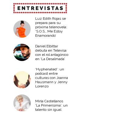
Luz Edith Rojas se
prepara para su
próxima telenovela:
‘S.O.S., Me Estoy
Enamorando’
Daniel Elbittar
debuta en Televisa
con el rol antagónico
en ‘La Desalmada’
‘Hyphenated’: un
podcast entre
culturas con Joanna
Hausmann y Jenny
Lorenzo
Mirla Castellanos
‘La Primerísima’: un
talento sin igual