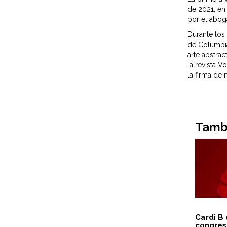
de 2021, en
por el aboga
Durante los 
de Columbia
arte abstrac
la revista V
la firma de
Tambi
Cardi B 
congres