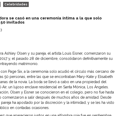
Celebridades
dora se casó en una ceremonia íntima a la que solo
 50 invitados
23
ra Ashley Olsen y su pareja, el artista Louis Eisner, comenzaron su
 2017 y, el pasado 28 de diciembre, consolidaron definitivamente su
ntrayendo matrimonio.
con Page Six, a la ceremonia solo acudió el círculo más cercano de
unas 50 personas, entre las que se encontraban Mary-Kate y Elisabeth
anas de la novia. La boda se llevó a cabo en una propiedad del
-Air, un lujoso enclave residencial en Santa Mónica, Los Ángeles.
lación, Olsen y Eisner se conocieron en el colegio, pero no fue hasta
o comenzaron a salir después de muchos años de amistad. Desde
 pareja ha apostado por la discreción y la intimidad, y se les ha visto
úblico en contadas ocasiones.
vez que aparecieron juntos en una alfombra roja fue en septiembre