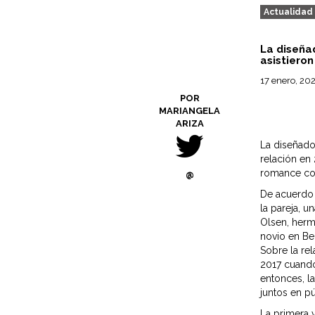
Actualidad
La diseña
asistieron
17 enero, 20
POR
MARIANGELA
ARIZA
La diseñado
relación en
romance co
@
De acuerdo 
la pareja, 
Olsen, herm
novio en Bel
Sobre la re
2017 cuand
entonces, la
juntos en p
La primera 