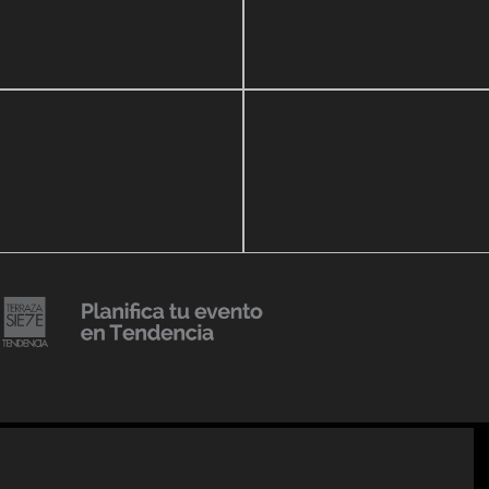
zo, 2020
16 septiembre, 2018
ar Show a beneficio de
Lanzmiento Legacy Aru
eria Perozo
Luxury Condominiums
14 agosto, 2018
Julio Urribarrí celebra 3e
o, 2019
versatorio CLÍNICA
aniversario como agent
DENCIA BODY
prensa
20 julio, 2018
Lanzamiento de colecci
Resort 2019 de No Pise L
iembre, 2018
mi es Tendencia
Grama