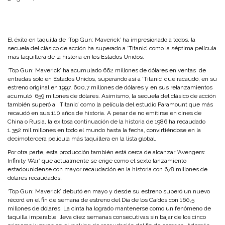
El éxito en taquilla de ‘Top Gun: Maverick’ ha impresionado a todos, la
secuela del clásico de acción ha superado a ‘Titanic’ como la séptima película
más taquillera de la historia en los Estados Unidos.
‘Top Gun: Maverick’ ha acumulado 662 millones de dólares en ventas de
entradas solo en Estados Unidos, superando así a ‘Titanic’ que racaudó, en su
estreno original en 1997, 600,7 millones de dólares y en sus relanzamientos
acumuló 659 millones de dólares. Asimismo, la secuela del clásico de acción
también superó a ‘Titanic’ como la película del estudio Paramount que más
recaudó en sus 110 años de historia. A pesar de no emitirse en cines de
China o Rusia, la exitosa continuación de la historia de 1986 ha recaudado
1.352 mil millones en todo el mundo hasta la fecha, convirtiéndose en la
decimotercera película más taquillera en la lista global.
Por otra parte, esta producción también está cerca de alcanzar ‘Avengers:
Infinity War’ que actualmente se erige como el sexto lanzamiento
estadounidense con mayor recaudación en la historia con 678 millones de
dólares recaudados.
‘Top Gun: Maverick’ debutó en mayo y desde su estreno superó un nuevo
récord en el fin de semana de estreno del Día de los Caídos con 160,5
millones de dólares. La cinta ha logrado mantenerse como un fenómeno de
taquilla imparable; lleva diez semanas consecutivas sin bajar de los cinco