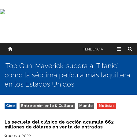
SOBRE NOSOTROS
HISTORIA
CONTACTO
TÉRMINOS Y CONDICIONES
PUBLICAR
TENDENCIA
‘Top Gun: Maverick’ supera a ‘Titanic’
como la séptima película más taquillera
en los Estados Unidos
Cine
Entretenimiento & Cultura
Mundo
Noticias
La secuela del clásico de acción acumula 662
millones de dólares en venta de entradas
9 agosto, 2022