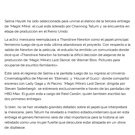
Salma Hayek ha sido seleccionada para unirse al elenco de la tercera entrega
de ‘Magik Mike’, el cual está liderado por Channing Tatum y se encuentra en
etapa de producción en el Reino Unido.
La actriz mexicana reemplazará a Thandiwe Newton como el papel principal
femenino luego de que esta última abandonara el proyecto. Con respecto a la
salida de Newton de la película, el estudio ha emitido un comunicado donde
dice que «Thandiwe Newton ha tomado la difícil decisión de alejarse de la
producción de ‘Magic Mike’s Last Dance’ de Warner Bros. Pictures para
ocuparse de asuntos familiares».
Este será el regreso de Salma a la pantalla luego de su ingreso al Universo
Cinematográfico de Marvel en ‘Eternals’, y ‘House of Gucci’, donde compartió
escenas con Lady Gaga y Al Pacino. ‘Magic Mike’s Last Dance’, dirigida por
Steven Soderbergh, se estrenará exclusivamente a través de las pantallas de
HBO Max. El guión está a cargo de Reid Carolin, quién tambien escribió las
dos primeras entregas.
Si bien, no se han revelado grandes detalles sobre el papel que interpretará
la mexicana, pero Tatum ha revelado a medios estadounidenses que en esta
entrega el genero femenino será de vital importancia para la historia al ser
retratado como una mujer fuerte que descubre estar atrapada en un show
de stiptease.