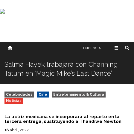
SOBRE NOSOTROS
HISTORIA
CONTACTO
TÉRMINOS Y CONDICIONES
PUBLICAR
TENDENCIA
Salma Hayek trabajará con Channing
Tatum en ‘Magic Mike’s Last Dance’
Celebridades
Cine
Entretenimiento & Cultura
Noticias
La actriz mexicana se incorporará al reparto en la
tercera entrega, sustituyendo a Thandiwe Newton
18 abril, 2022