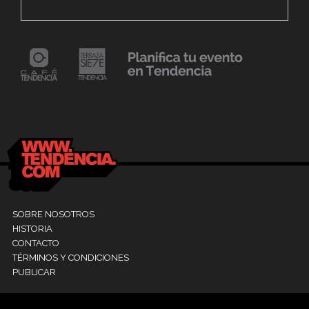
Fest «Mollejúo» 2023
C
24 mayo, 2021
Dr. Ramón Marín inaugura consultorio en la
9
Clínica La Sagrada Familia
M
SOBRE NOSOTROS
HISTORIA
CONTACTO
TÉRMINOS Y CONDICIONES
PUBLICAR