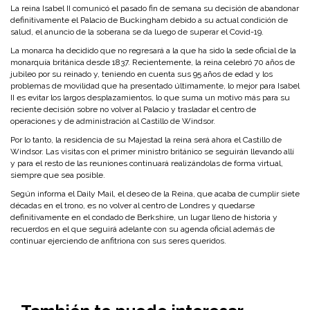
La reina Isabel II comunicó el pasado fin de semana su decisión de abandonar
definitivamente el Palacio de Buckingham debido a su actual condición de
salud, el anuncio de la soberana se da luego de superar el Covid-19.
La monarca ha decidido que no regresará a la que ha sido la sede oficial de la
monarquía británica desde 1837. Recientemente, la reina celebró 70 años de
jubileo por su reinado y, teniendo en cuenta sus 95 años de edad y los
problemas de movilidad que ha presentado últimamente, lo mejor para Isabel
II es evitar los largos desplazamientos, lo que suma un motivo más para su
reciente decisión sobre no volver al Palacio y trasladar el centro de
operaciones y de administración al Castillo de Windsor.
Por lo tanto, la residencia de su Majestad la reina será ahora el Castillo de
Windsor. Las visitas con el primer ministro británico se seguirán llevando allí
y para el resto de las reuniones continuará realizándolas de forma virtual,
siempre que sea posible.
Según informa el Daily Mail, el deseo de la Reina, que acaba de cumplir siete
décadas en el trono, es no volver al centro de Londres y quedarse
definitivamente en el condado de Berkshire, un lugar lleno de historia y
recuerdos en el que seguirá adelante con su agenda oficial además de
continuar ejerciendo de anfitriona con sus seres queridos.