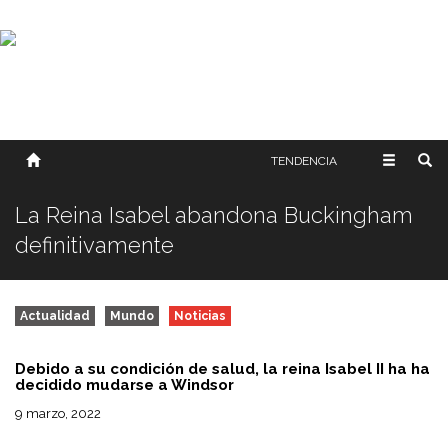
SOBRE NOSOTROS
HISTORIA
CONTACTO
TÉRMINOS Y CONDICIONES
PUBLICAR
TENDENCIA
La Reina Isabel abandona Buckingham
definitivamente
Actualidad
Mundo
Noticias
Debido a su condición de salud, la reina Isabel II ha ha
decidido mudarse a Windsor
9 marzo, 2022