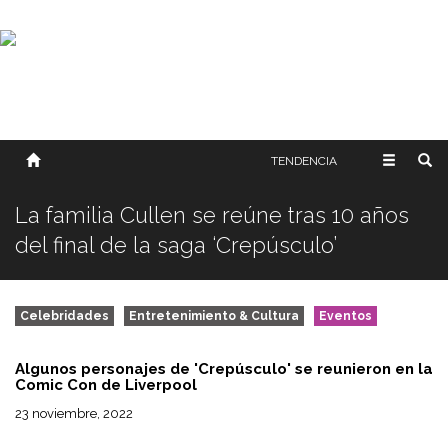
SOBRE NOSOTROS
HISTORIA
CONTACTO
TÉRMINOS Y CONDICIONES
PUBLICAR
TENDENCIA
La familia Cullen se reúne tras 10 años
del final de la saga ‘Crepúsculo’
Celebridades
Entretenimiento & Cultura
Eventos
Algunos personajes de 'Crepúsculo' se reunieron en la
Comic Con de Liverpool
23 noviembre, 2022