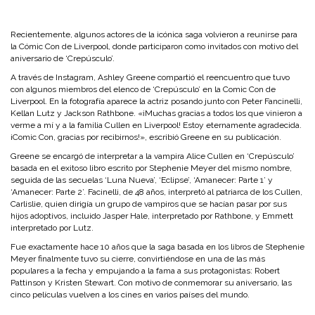
Recientemente, algunos actores de la icónica saga volvieron a reunirse para
la Cómic Con de Liverpool, donde participaron como invitados con motivo del
aniversario de ‘Crepúsculo’.
A través de Instagram, Ashley Greene compartió el reencuentro que tuvo
con algunos miembros del elenco de ‘Crepúsculo’ en la Comic Con de
Liverpool. En la fotografía aparece la actriz posando junto con Peter Fancinelli,
Kellan Lutz y Jackson Rathbone. «¡Muchas gracias a todos los que vinieron a
verme a mí y a la familia Cullen en Liverpool! Estoy eternamente agradecida.
¡Comic Con, gracias por recibirnos!», escribió Greene en su publicación.
Greene se encargó de interpretar a la vampira Alice Cullen en ‘Crepúsculo’
basada en el exitoso libro escrito por Stephenie Meyer del mismo nombre,
seguida de las secuelas ‘Luna Nueva’, ‘Eclipse’, ‘Amanecer: Parte 1’ y
‘Amanecer: Parte 2’. Facinelli, de 48 años, interpretó al patriarca de los Cullen,
Carlislie, quien dirigía un grupo de vampiros que se hacían pasar por sus
hijos adoptivos, incluido Jasper Hale, interpretado por Rathbone, y Emmett
interpretado por Lutz.
Fue exactamente hace 10 años que la saga basada en los libros de Stephenie
Meyer finalmente tuvo su cierre, convirtiéndose en una de las más
populares a la fecha y empujando a la fama a sus protagonistas: Robert
Pattinson y Kristen Stewart. Con motivo de conmemorar su aniversario, las
cinco películas vuelven a los cines en varios países del mundo.