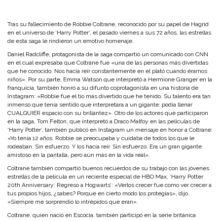
Tras su fallecimiento de Robbie Coltrane, reconocido por su papel de Hagrid
en el universo de ‘Harry Potter’, el pasado viernes a sus 72 años, las estrellas
de esta saga le rindieron un emotivo homenaje.
Daniel Radcliffe, protagonista de la saga compartió un comunicado con CNN
en el cual expresaba que Coltrane fue «una de las personas más divertidas
que he conocido. Nos hacía reír constantemente en el plató cuando éramos
niños». Por su parte, Emma Watson que interpretó a Hermione Granger en la
franquicia, también honró a su difunto coprotagonista en una historia de
Instagram: «Robbie fue el tío más divertido que he tenido. Su talento era tan
inmenso que tenía sentido que interpretara a un gigante: podía llenar
CUALQUIER espacio con su brillantez». Otro de los actores que participaron
en la saga, Tom Felton, que interpretó a Draco Malfoy en las películas de
‘Harry Potter’, también publicó en Instagram un mensaje en honor a Coltrane:
«Yo tenía 12 años. Robbie se preocupaba y cuidaba de todos los que le
rodeaban. Sin esfuerzo. Y los hacía reír. Sin esfuerzo. Era un gran gigante
amistoso en la pantalla, pero aún más en la vida real».
Coltrane también compartió buenos recuerdos de su trabajo con las jóvenes
estrellas de la película en un reciente especial de HBO Max, ‘Harry Potter
20th Anniversary: Regreso a Hogwarts’: «Verlos crecer fue como ver crecer a
tus propios hijos, ¿sabes? Porque en cierto modo los protegías», dijo.
«Siempre me sorprendió lo intrépidos que eran».
Coltrane, quien nació en Escocia, también participó en la serie británica