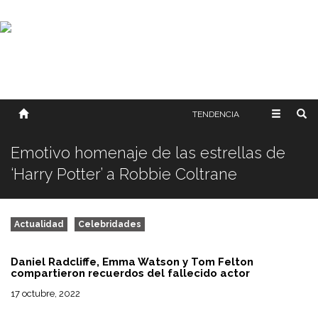
SOBRE NOSOTROS
HISTORIA
CONTACTO
TÉRMINOS Y CONDICIONES
PUBLICAR
TENDENCIA
Emotivo homenaje de las estrellas de
‘Harry Potter’ a Robbie Coltrane
Actualidad
Celebridades
Daniel Radcliffe, Emma Watson y Tom Felton
compartieron recuerdos del fallecido actor
17 octubre, 2022