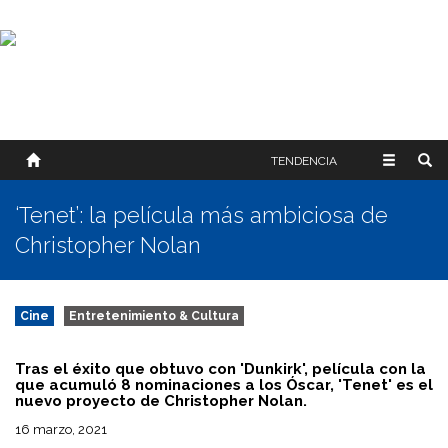
SOBRE NOSOTROS
HISTORIA
CONTACTO
TÉRMINOS Y CONDICIONES
PUBLICAR
TENDENCIA
‘Tenet’: la película más ambiciosa de
Christopher Nolan
Cine
Entretenimiento & Cultura
Tras el éxito que obtuvo con 'Dunkirk', película con la
que acumuló 8 nominaciones a los Óscar, 'Tenet' es el
nuevo proyecto de Christopher Nolan.
16 marzo, 2021