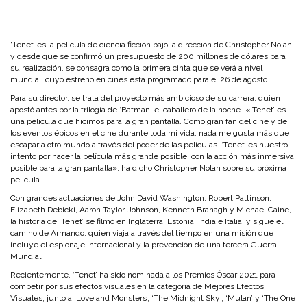
‘Tenet’ es la película de ciencia ficción bajo la dirección de Christopher Nolan,
y desde que se confirmó un presupuesto de 200 millones de dólares para
su realización, se consagra como la primera cinta que se verá a nivel
mundial, cuyo estreno en cines está programado para el 26 de agosto.
Para su director, se trata del proyecto más ambicioso de su carrera, quien
apostó antes por la trilogía de ‘Batman, el caballero de la noche’. «’Tenet’ es
una película que hicimos para la gran pantalla. Como gran fan del cine y de
los eventos épicos en el cine durante toda mi vida, nada me gusta más que
escapar a otro mundo a través del poder de las películas. ‘Tenet’ es nuestro
intento por hacer la película más grande posible, con la acción más inmersiva
posible para la gran pantalla», ha dicho Christopher Nolan sobre su próxima
película.
Con grandes actuaciones de John David Washington, Robert Pattinson,
Elizabeth Debicki, Aaron Taylor-Johnson, Kenneth Branagh y Michael Caine,
la historia de ‘Tenet’ se filmó en Inglaterra, Estonia, India e Italia, y sigue el
camino de Armando, quien viaja a través del tiempo en una misión que
incluye el espionaje internacional y la prevención de una tercera Guerra
Mundial.
Recientemente, ‘Tenet’ ha sido nominada a los Premios Óscar 2021 para
competir por sus efectos visuales en la categoría de Mejores Efectos
Visuales, junto a ‘Love and Monsters’, ‘The Midnight Sky’, ‘Mulan’ y ‘The One