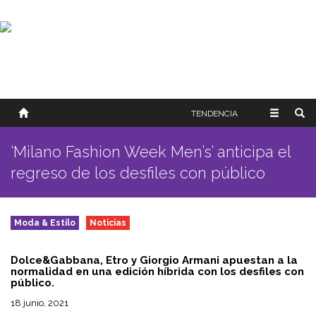
SOBRE NOSOTROS
HISTORIA
CONTACTO
TÉRMINOS Y CONDICIONES
PUBLICAR
TENDENCIA
‘Milano Fashion Week Men’s’ anticipa el
regreso de los desfiles con público
Moda & Estilo
Noticias
Dolce&Gabbana, Etro y Giorgio Armani apuestan a la
normalidad en una edición híbrida con los desfiles con
público.
18 junio, 2021