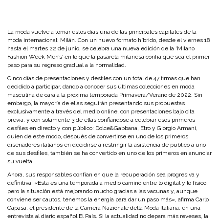
La moda vuelve a tomar estos días una de las principales capitales de la
moda internacional: Milán. Con un nuevo formato híbrido, desde el viernes 18
hasta el martes 22 de junio, se celebra una nueva edición de la ‘Milano
Fashion Week Men’s’ en lo que la pasarela milanesa confía que sea el primer
paso para su regreso gradual a la normalidad.
Cinco días de presentaciones y desfiles con un total de 47 firmas que han
decidido a participar, dando a conocer sus últimas colecciones en moda
masculina de cara a la próxima temporada Primavera/Verano de 2022. Sin
embargo, la mayoría de ellas seguirán presentando sus propuestas
exclusivamente a través del medio online, con presentaciones bajo cita
previa, y con solamente 3 de ellas confiándose a celebrar esos primeros
desfiles en directo y con público: Dolce&Gabbana, Etro y Giorgio Armani,
quien de este modo, después de convertirse en uno de los primeros
diseñadores italianos en decidirse a restringir la asistencia de público a uno
de sus desfiles, también se ha convertido en uno de los primeros en anunciar
su vuelta.
Ahora, sus responsables confían en que la recuperación sea progresiva y
definitiva: «Esta es una temporada a medio camino entre lo digital y lo físico,
pero la situación está mejorando mucho gracias a las vacunas y, aunque
conviene ser cautos, tenemos la energía para dar un paso más», afirma Carlo
Capasa, el presidente de la Camera Nazionale della Moda Italiana, en una
entrevista al diario español El País. Si la actualidad no depara más reveses, la