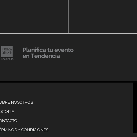
14 agosto, 2018
Julio Urribarrí celebra 3e
o, 2019
versatorio CLÍNICA
aniversario como agent
DENCIA BODY
prensa
20 julio, 2018
Lanzamiento de colecci
Resort 2019 de No Pise L
iembre, 2018
mi es Tendencia
Grama
OBRE NOSOTROS
ISTORIA
ONTACTO
ÉRMINOS Y CONDICIONES