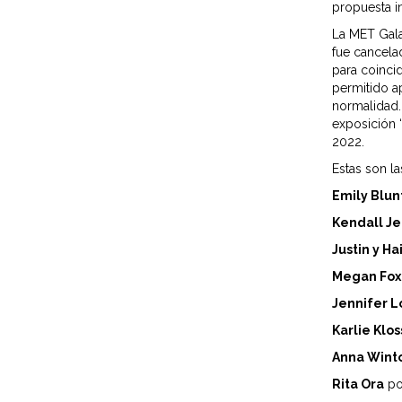
propuesta in
La MET Gala
fue cancela
para coinci
permitido a
normalidad.
exposición 
2022.
Estas son l
Emily Blun
Kendall J
Justin y Ha
Megan Fox
Jennifer 
Karlie Klo
Anna Wint
Rita Ora
po