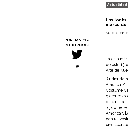
Actualidad
Los looks
marco de 
14 septiembr
POR DANIELA
BOHÓRQUEZ
La gala más
de este 13 
@
Arte de Nue
Rindiendo h
America: A 
Costume Cen
glamuroso q
queens de t
roja ofreci
American. La
con un vesti
cine acerta