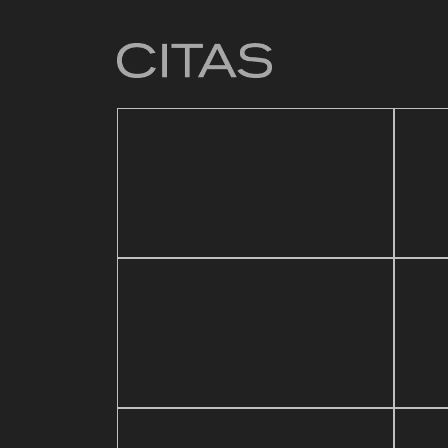
4 mar
Baz
21 mayo, 2026
sic Festival
Reapertura de Pin Zulia
Val