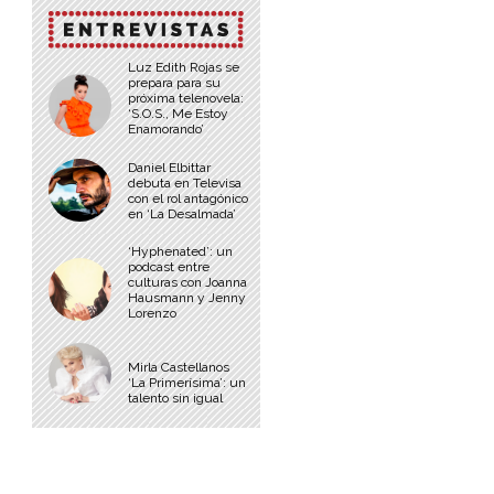
Luz Edith Rojas se
prepara para su
próxima telenovela:
‘S.O.S., Me Estoy
Enamorando’
Daniel Elbittar
debuta en Televisa
con el rol antagónico
en ‘La Desalmada’
‘Hyphenated’: un
podcast entre
culturas con Joanna
Hausmann y Jenny
Lorenzo
Mirla Castellanos
‘La Primerísima’: un
talento sin igual