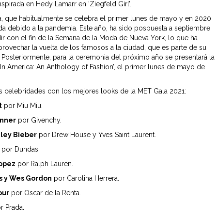
spirada en Hedy Lamarr en ‘Ziegfeld Girl’.
, que habitualmente se celebra el primer lunes de mayo y en 2020
da debido a la pandemia. Este año, ha sido pospuesta a septiembre
dir con el fin de la Semana de la Moda de Nueva York, lo que ha
provechar la vuelta de los famosos a la ciudad, que es parte de su
 Posteriormente, para la ceremonia del próximo año se presentará la
‘In America: An Anthology of Fashion’, el primer lunes de mayo de
as celebridades con los mejores looks de la MET Gala 2021:
t
por Miu Miu.
enner
por Givenchy.
iley Bieber
por Drew House y Yves Saint Laurent.
por Dundas.
Lopez
por Ralph Lauren.
ss y Wes Gordon
por Carolina Herrera.
our
por Oscar de la Renta.
r Prada.