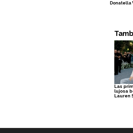
Donatella
Tambi
Las pri
lujosa b
Lauren 