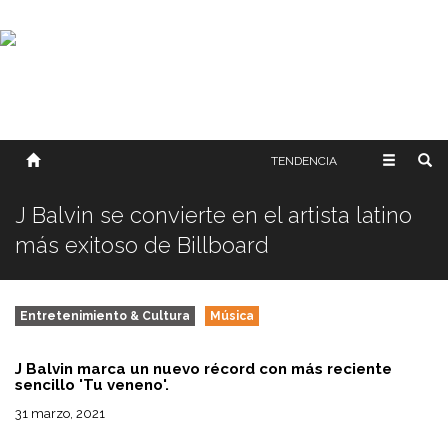
SOBRE NOSOTROS
HISTORIA
CONTACTO
TÉRMINOS Y CONDICIONES
PUBLICAR
TENDENCIA
J Balvin se convierte en el artista latino
más exitoso de Billboard
Entretenimiento & Cultura
Música
J Balvin marca un nuevo récord con más reciente
sencillo 'Tu veneno'.
31 marzo, 2021