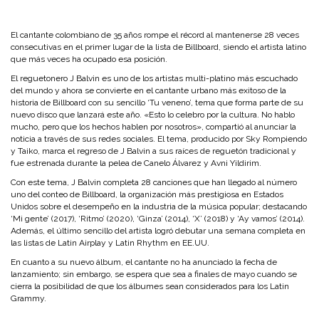
El cantante colombiano de 35 años rompe el récord al mantenerse 28 veces
consecutivas en el primer lugar de la lista de Billboard, siendo el artista latino
que más veces ha ocupado esa posición.
El reguetonero J Balvin es uno de los artistas multi-platino más escuchado
del mundo y ahora se convierte en el cantante urbano más exitoso de la
historia de Billboard con su sencillo ‘Tu veneno’, tema que forma parte de su
nuevo disco que lanzará este año. «Esto lo celebro por la cultura. No hablo
mucho, pero que los hechos hablen por nosotros», compartió al anunciar la
noticia a través de sus redes sociales. El tema, producido por Sky Rompiendo
y Taiko, marca el regreso de J Balvin a sus raíces de reguetón tradicional y
fue estrenada durante la pelea de Canelo Álvarez y Avni Yildirim.
Con este tema, J Balvin completa 28 canciones que han llegado al número
uno del conteo de Billboard, la organización más prestigiosa en Estados
Unidos sobre el desempeño en la industria de la música popular; destacando
‘Mi gente’ (2017), ‘Ritmo’ (2020), ‘Ginza’ (2014), ‘X’ (2018) y ‘Ay vamos’ (2014).
Además, el último sencillo del artista logró debutar una semana completa en
las listas de Latin Airplay y Latin Rhythm en EE.UU.
En cuanto a su nuevo álbum, el cantante no ha anunciado la fecha de
lanzamiento; sin embargo, se espera que sea a finales de mayo cuando se
cierra la posibilidad de que los álbumes sean considerados para los Latin
Grammy.