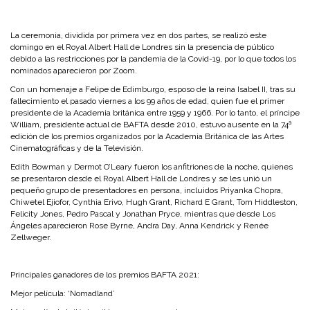
La ceremonia, dividida por primera vez en dos partes, se realizó este
domingo en el Royal Albert Hall de Londres sin la presencia de público
debido a las restricciones por la pandemia de la Covid-19, por lo que todos los
nominados aparecieron por Zoom.
Con un homenaje a Felipe de Edimburgo, esposo de la reina Isabel II, tras su
fallecimiento el pasado viernes a los 99 años de edad, quien fue el primer
presidente de la Academia británica entre 1959 y 1966. Por lo tanto, el príncipe
William, presidente actual de BAFTA desde 2010, estuvo ausente en la 74ª
edición de los premios organizados por la Academia Británica de las Artes
Cinematográficas y de la Televisión.
Edith Bowman y Dermot O’Leary fueron los anfitriones de la noche, quienes
se presentaron desde el Royal Albert Hall de Londres y se les unió un
pequeño grupo de presentadores en persona, incluidos Priyanka Chopra,
Chiwetel Ejiofor, Cynthia Erivo, Hugh Grant, Richard E Grant, Tom Hiddleston,
Felicity Jones, Pedro Pascal y Jonathan Pryce, mientras que desde Los
Ángeles aparecieron Rose Byrne, Andra Day, Anna Kendrick y Renée
Zellweger.
Principales ganadores de los premios BAFTA 2021:
Mejor película: ‘Nomadland’