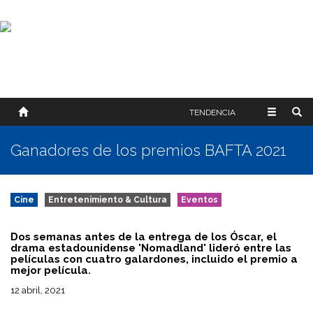
SOBRE NOSOTROS
HISTORIA
CONTACTO
TÉRMINOS Y CONDICIONES
PUBLICAR
TENDENCIA
Ganadores de los premios BAFTA 2021
Cine
Entretenimiento & Cultura
Eventos
Dos semanas antes de la entrega de los Óscar, el
drama estadounidense 'Nomadland' lideró entre las
películas con cuatro galardones, incluido el premio a
mejor película.
12 abril, 2021