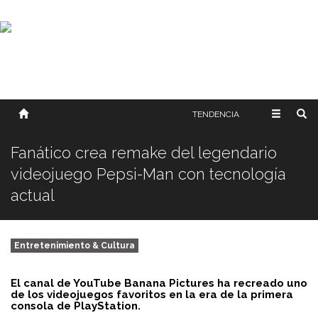
SOBRE NOSOTROS
HISTORIA
CONTACTO
TÉRMINOS Y CONDICIONES
PUBLICAR
TENDENCIA
Fanático crea remake del legendario
videojuego Pepsi-Man con tecnología
actual
Entretenimiento & Cultura
El canal de YouTube Banana Pictures ha recreado uno
de los videojuegos favoritos en la era de la primera
consola de PlayStation.