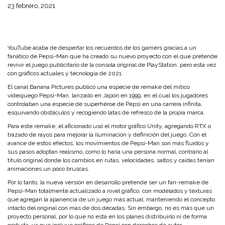
23 febrero, 2021
YouTube acaba de despertar los recuerdos de los gamers gracias a un
fanático de Pepsi-Man que ha creado su nuevo proyecto con el que pretende
revivir el juego publicitario de la consola original de PlayStation, pero esta vez
con gráficos actuales y tecnología de 2021.
El canal Banana Pictures publicó una especie de remake del mítico
videojuego Pepsi-Man, lanzado en Japón en 1999, en el cual los jugadores
controlaban una especie de superhéroe de Pepsi en una carrera infinita,
esquivando obstáculos y recogiendo latas de refresco de la propia marca.
Para este remake, el aficionado usó el motor gráfico Unity, agregando RTX
o
trazado de rayos para mejorar la iluminación y definición del juego. Con el
avance de estos efectos, los movimientos de Pepsi-Man son más fluidos y
sus pasos adoptan realismo, como lo haría una persona normal, contrario al
título original donde los cambios en rutas, velocidades, saltos y caídas tenían
animaciones un poco bruscas.
Por lo tanto, la nueva versión en desarrollo pretende ser un fan-remake de
Pepsi-Man totalmente actualizado a nivel gráfico, con modelados y texturas
que agregan la apariencia de un juego más actual, manteniendo el concepto
intacto del original con más de dos décadas. Sin embargo, no es más que un
proyecto personal, por lo que no está en los planes distribuirlo ni de forma