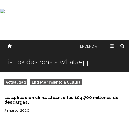
SOBRE NOSOTROS
HISTORIA
CONTACTO
TÉRMINOS Y CONDICIONES
PUBLICAR
TENDENCIA
Tik Tok destrona a WhatsApp
Actualidad
Entretenimiento & Cultura
La aplicación china alcanzó las 104.700 millones de
descargas.
3 marzo, 2020