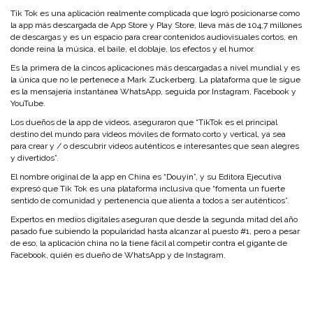
Tik Tok es una aplicación realmente complicada que logró posicionarse como
la app más descargada de App Store y Play Store, lleva más de 104,7 millones
de descargas y es un espacio para crear contenidos audiovisuales cortos, en
donde reina la música, el baile, el doblaje, los efectos y el humor.
Es la primera de la cincos aplicaciones más descargadas a nivel mundial y es
la única que no le pertenece a Mark Zuckerberg. La plataforma que le sigue
es la mensajería instantánea WhatsApp, seguida por Instagram, Facebook y
YouTube.
Los dueños de la app de videos, aseguraron que “TikTok es el principal
destino del mundo para videos móviles de formato corto y vertical, ya sea
para crear y / o descubrir videos auténticos e interesantes que sean alegres
y divertidos”.
El nombre original de la app en China es “Douyin”, y su Editora Ejecutiva
expresó que Tik Tok es una plataforma inclusiva que “fomenta un fuerte
sentido de comunidad y pertenencia que alienta a todos a ser auténticos”.
Expertos en medios digitales aseguran que desde la segunda mitad del año
pasado fue subiendo la popularidad hasta alcanzar al puesto #1, pero a pesar
de eso, la aplicación china no la tiene fácil al competir contra el gigante de
Facebook, quién es dueño de WhatsApp y de Instagram.