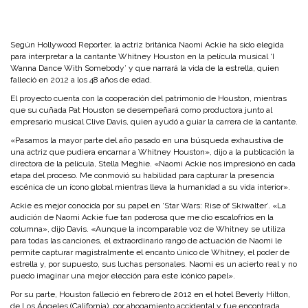
Según Hollywood Reporter, la actriz británica Naomi Ackie ha sido elegida
para interpretar a la cantante Whitney Houston en la película musical ‘I
Wanna Dance With Somebody’ y que narrará la vida de la estrella, quien
falleció en 2012 a los 48 años de edad.
El proyecto cuenta con la cooperación del patrimonio de Houston, mientras
que su cuñada Pat Houston se desempeñará como productora junto al
empresario musical Clive Davis, quien ayudó a guiar la carrera de la cantante.
«Pasamos la mayor parte del año pasado en una búsqueda exhaustiva de
una actriz que pudiera encarnar a Whitney Houston», dijo a la publicación la
directora de la película, Stella Meghie. «Naomi Ackie nos impresionó en cada
etapa del proceso. Me conmovió su habilidad para capturar la presencia
escénica de un ícono global mientras lleva la humanidad a su vida interior».
Ackie es mejor conocida por su papel en ‘Star Wars: Rise of Skiwalter’. «La
audición de Naomi Ackie fue tan poderosa que me dio escalofríos en la
columna», dijo Davis. «Aunque la incomparable voz de Whitney se utiliza
para todas las canciones, el extraordinario rango de actuación de Naomi le
permite capturar magistralmente el encanto único de Whitney, el poder de
estrella y, por supuesto, sus luchas personales. Naomi es un acierto real y no
puedo imaginar una mejor elección para este icónico papel».
Por su parte, Houston falleció en febrero de 2012 en el hotel Beverly Hilton,
de Los Ángeles (California), por ahogamiento accidental y fue encontrada