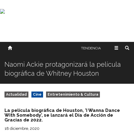
SOBRE NOSOTROS
HISTORIA
CONTACTO
TÉRMINOS Y CONDICIONES
PUBLICAR
TENDENCIA
Naomi Ackie protagonizará la película
biográfica de Whitney Houston
Actualidad
Cine
Entretenimiento & Cultura
La película biográfica de Houston, 'I Wanna Dance
With Somebody', se lanzará el Día de Acción de
Gracias de 2022.
18 diciembre, 2020