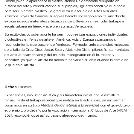
Desde joven le apasionaba lo clásico, siendo un destacado dibujante en
historia del arte y constructor de sus propios juguetes concluyó que nació
para ser un artista plástico. Se graduó en la escuela de Artes Visuales
Cristóbal Rojas de Caracas, luego es becado por el gobierno italiano donde
explora nuevos materiales y técnicas que lo llevaron a reanudar trabajos a
escala urbana en hierro y acero en su natal Venezuela.
Su estilo clásico ordenador le ha permitido realizar exposiciones individuales
y colectivas en ferias de arte en América, Asia y Europa alcanzando un
reconocimiento que trasciende fronteras. Formado junto a grandes maestros
de la talla de Cruz Diez, Jesús Soto y Alejandro Otero, pilares fundamentales
del arte latinoamericano y del mundo impregnaron en él humildad y
sencillez, ya que “el artista no necesita hablar de su obra cuando la obra dice
lo que es el artista.”
Ochoa
, Cristobal
Experiencias, evolución artística y su trayectoria inicial con la escultura
formal, hasta el trabajo espacial que realiza en la actualidad, se encuentran
plasmados en su libro
Medina de lo material a lo esencial
, con el que obtuvo
el premio Libro del año por la Asociación Internacional Críticos de Arte (AICA)
2017, reconociéndose así su trabajo alrededor del mundo.