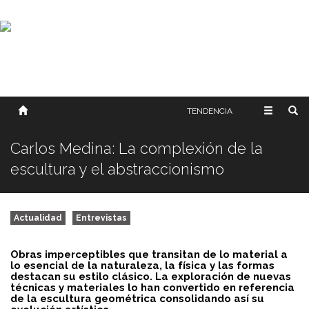
SOBRE NOSOTROS
HISTORIA
CONTACTO
TÉRMINOS Y CONDICIONES
PUBLICAR
TENDENCIA
Carlos Medina: La complexión de la
escultura y el abstraccionismo
Actualidad
Entrevistas
Obras imperceptibles que transitan de lo material a
lo esencial de la naturaleza, la física y las formas
destacan su estilo clásico. La exploración de nuevas
técnicas y materiales lo han convertido en referencia
de la escultura geométrica consolidando así su