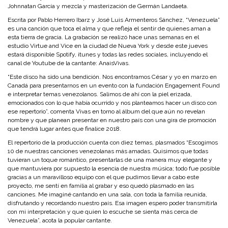
Johnnatan García y mezcla y masterización de Germán Landaeta.
Escrita por Pablo Herrero Ibarz y José Luis Armenteros Sánchez, “Venezuela”
es una canción que toca el alma y que refleja el sentir de quienes aman a
esta tierra de gracia. La grabación se realizó hace unas semanas en el
estudio Virtue and Vice en la ciudad de Nueva York y desde este jueves
estará disponible Spotify, itunes y todas las redes sociales, incluyendo el
canal de Youtube de la cantante: AnaisVivas.
“Este disco ha sido una bendición. Nos encontramos César y yo en marzo en
Canadá para presentarnos en un evento con la fundación Engagement Found
e interpretar temas venezolanos. Salimos de ahí con la piel erizada,
emocionados con lo que había ocurrido y nos planteamos hacer un disco con
ese repertorio”, comenta Vivas en torno al álbum del que aún no revelan
nombre y que planean presentar en nuestro país con una gira de promoción
que tendrá lugar antes que finalice 2018.
El repertorio de la producción cuenta con diez temas, plasmados “Escogimos
10 de nuestras canciones venezolanas más amadas. Quisimos que todas
tuvieran un toque romántico, presentarlas de una manera muy elegante y
que mantuviera por supuesto la esencia de nuestra música; todo fue posible
gracias a un maravilloso equipo con el que pudimos llevar a cabo este
proyecto, me sentí en familia al grabar y eso quedó plasmado en las
canciones. Me imaginé cantando en una sala, con toda la familia reunida,
disfrutando y recordando nuestro país. Esa imagen espero poder transmitirla
con mi interpretación y que quien lo escuche se sienta más cerca de
Venezuela”, acota la popular cantante.