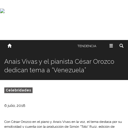
SOBRE NOSOTROS
HISTORIA
CONTACTO
TÉRMINOS Y CONDICIONES
PUBLICAR
TENDENCIA
Anais Vivas y el pianista César Orozco
dedican tema a “Venezuela”
Celebridades
6 julio, 2018
Con César Orozco en el piano y Anais Vivas en la voz, el tema destaca por su
emotividad y cuenta con la producción de Simón “Toto” Ruiz, edición de