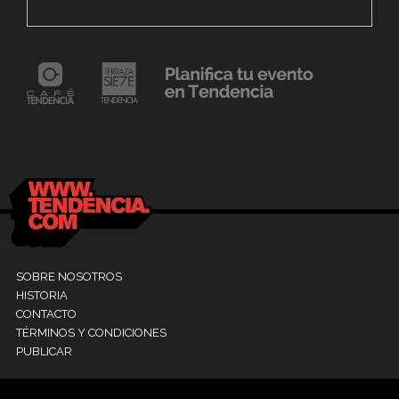
Fest «Mollejúo» 2023
C
24 mayo, 2021
Dr. Ramón Marín inaugura consultorio en la
9
Clínica La Sagrada Familia
M
SOBRE NOSOTROS
HISTORIA
CONTACTO
TÉRMINOS Y CONDICIONES
PUBLICAR