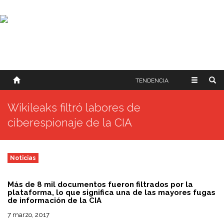
SOBRE NOSOTROS
HISTORIA
CONTACTO
TÉRMINOS Y CONDICIONES
PUBLICAR
TENDENCIA
Wikileaks filtró labores de
ciberespionaje de la CIA
Noticias
Más de 8 mil documentos fueron filtrados por la
plataforma, lo que significa una de las mayores fugas
de información de la CIA
7 marzo, 2017