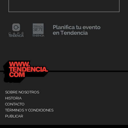
Fest «Mollejúo» 2023
C
24 mayo, 2021
Dr. Ramón Marín inaugura consultorio en la
9
Clínica La Sagrada Familia
M
SOBRE NOSOTROS
HISTORIA
CONTACTO
TÉRMINOS Y CONDICIONES
PUBLICAR