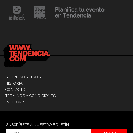
24 mayo, 2021
Dr. Ramón Marín inaugura consultorio en la
9
Clínica La Sagrada Familia
M
SOBRE NOSOTROS
HISTORIA
CONTACTO
TÉRMINOS Y CONDICIONES
PUBLICAR
SUSCRÍBETE A NUESTRO BOLETÍN