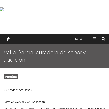
SOBRE NOSOTROS
HISTORIA
CONTACTO
TÉRMINOS Y CONDICIONES
PUBLICAR
TENDENCIA
Valle García, curadora de sabor y
tradición
Perfiles
27 noviembre, 2017
Foto:
VACCARELLA
, Sebastián
La cocina y toda su orbe implica entregarse de lleno a la profesión, es un arte,